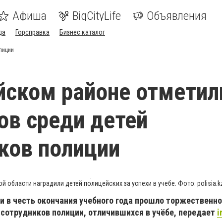
Афиша
BigCityLife
Объявления
да
Горсправка
Бизнес каталог
лиции
йском районе отметил
ов среди детей
ков полиции
й области наградили детей полицейских за успехи в учебе. Фото: polisia.k
и в честь окончания учебного года прошло торжественн
 сотрудников полиции, отличившихся в учёбе, передает
i