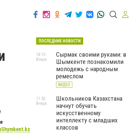
ПОСЛЕДНИЕ НОВОСТИ
и
Сырмак своими руками: в
18:10
Вчера
Шымкенте познакомили
молодежь с народным
ремеслом
ВИДЕО
Школьников Казахстана
11:42
Вчера
начнут обучать
z
искусственному
интеллекту с младших
ое
классов
nShymkent.kz