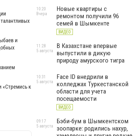
Новые квартиры с
10:20
ции
Вчера
ремонтом получили 96
 талантливых
семей в Шымкенте
ВИДЕО
тыбаев и
В Казахстане впервые
11:28
добных
5 августа
выпустили в дикую
природу амурского тигра
чанием
Face ID внедрили в
10:31
5 августа
колледжах Туркестанской
и «Стремись к
области для учета
посещаемости
ВИДЕО
Бэби-бум в Шымкентском
09:17
5 августа
зоопарке: родились нахур,
хамелеоны и другие редкие