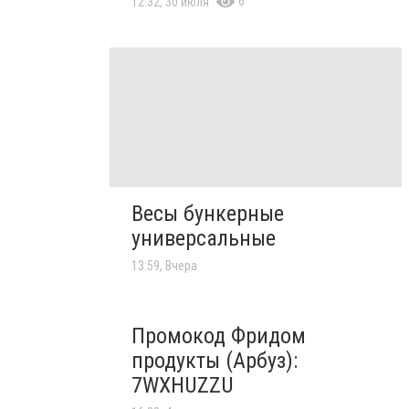
6
12:32, 30 июля
Весы бункерные
универсальные
13:59, Вчера
Промокод Фридом
продукты (Арбуз):
7WXHUZZU