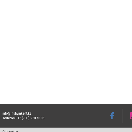
info@inshymkent.kz
Телефон: +7 (700) 978 78 35
О проекте