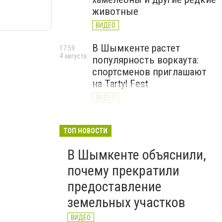
животные
ВИДЕО
В Шымкенте растет
17:59
4 августа
популярность воркаута:
спортсменов приглашают
на Tartyl Fest
ВИДЕО
Туркестанская область
13:10
4 августа
начала подготовку к
ТОП НОВОСТИ
отопительному сезону
В Шымкенте объяснили,
2026–2027
почему прекратили
ВИДЕО
предоставление
земельных участков
ВИДЕО