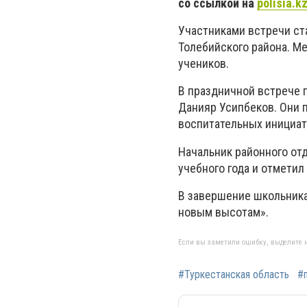
со ссылкой на
polisia.k
Участниками встречи ст
Толебийского района. М
учеников.
В праздничной встрече 
Данияр Усипбеков. Они 
воспитательных инициат
Начальник районного от
учебного года и отметил
В завершение школьника
новым высотам».
Если вы заметили ошибку, выделите н
#Туркестанская область
#