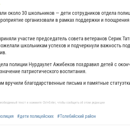
z
али около 30 школьников — дети сотрудников отдела поли
ероприятие организовали в рамках поддержки и поощрения
приняли участие председатель совета ветеранов Серик Та
пожелали школьникам успехов и подчеркнули важность по
ив.
дела полиции Нурдаулет Ажибеков поздравил детей с окон
 значение патриотического воспитания.
м вручили благодарственные письма и памятные статуэтк
еобходимый текст и нажмите Ctrl+Enter, чтобы сообщить об этом редакции
полиция
#дети полицейских
#Толебийский район