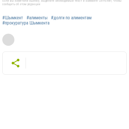
Если вы заметили ошибку, выделите необходимый текст и нажмите Ctrl+Enter, чтобы
сообщить об этом редакции
#Шымкент
#алименты
#долги по алиментам
#прокуратура Шымкента