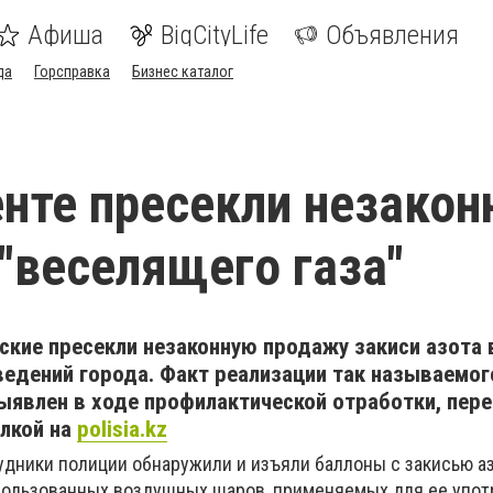
Афиша
BigCityLife
Объявления
да
Горсправка
Бизнес каталог
те пресекли незакон
"веселящего газа"
кие пресекли незаконную продажу закиси азота 
ведений города. Факт реализации так называемог
ыявлен в ходе профилактической отработки, пер
лкой на
polisia.kz
дники полиции обнаружили и изъяли баллоны с закисью аз
ользованных воздушных шаров, применяемых для ее упот