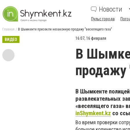
Новости
Пульс города
Пого
Главная
В Шымкенте пресекли незаконную продажу "веселящего газа"
16:07, 16 февраля
ВИДЕО
В Шымкен
продажу 
В Шымкенте полицейс
развлекательных за
«веселящего газа» в
inShymkent.kz
со ссы
Во время проверки сотру
большое количество исп