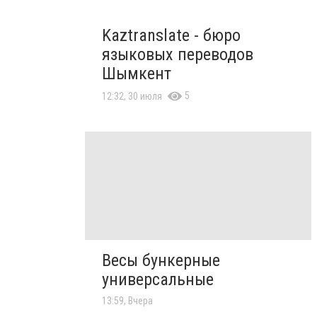
Kaztranslate - бюро
языковых переводов
Шымкент
5
12:32, 30 июля
Весы бункерные
универсальные
13:59, Вчера