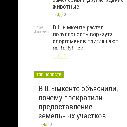
животные
ВИДЕО
В Шымкенте растет
17:59
4 августа
популярность воркаута:
спортсменов приглашают
на Tartyl Fest
ВИДЕО
Туркестанская область
13:10
4 августа
начала подготовку к
ТОП НОВОСТИ
отопительному сезону
В Шымкенте объяснили,
2026–2027
почему прекратили
ВИДЕО
предоставление
земельных участков
ВИДЕО