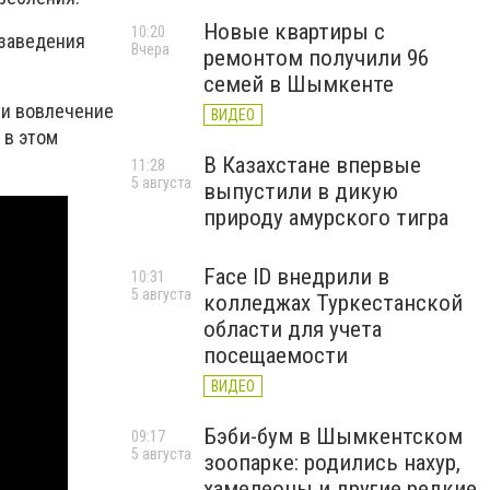
Новые квартиры с
10:20
 заведения
Вчера
ремонтом получили 96
семей в Шымкенте
 и вовлечение
ВИДЕО
 в этом
В Казахстане впервые
11:28
5 августа
выпустили в дикую
природу амурского тигра
Face ID внедрили в
10:31
5 августа
колледжах Туркестанской
области для учета
посещаемости
ВИДЕО
Бэби-бум в Шымкентском
09:17
5 августа
зоопарке: родились нахур,
хамелеоны и другие редкие