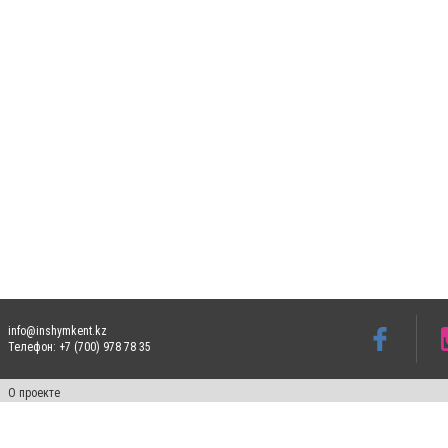
info@inshymkent.kz
Телефон: +7 (700) 978 78 35
О проекте
Свидетельство № 17809-СИ от 26 июля 2019 года
Все права защищены. Ретрансляция и цитирование материалов разрешается при ука