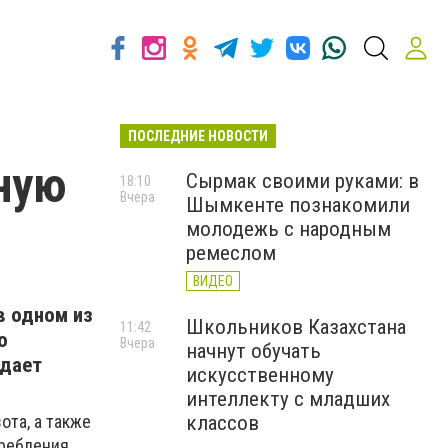
ПОСЛЕДНИЕ НОВОСТИ
ную
Сырмак своими руками: в
18:10
Вчера
Шымкенте познакомили
молодежь с народным
ремеслом
ВИДЕО
в одном из
Школьников Казахстана
11:42
о
Вчера
начнут обучать
едает
искусственному
интеллекту с младших
ота, а также
классов
ребления.