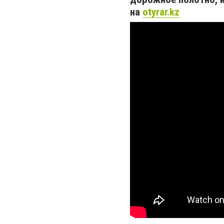
на
otyrar.kz