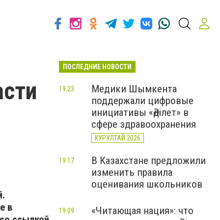
ПОСЛЕДНИЕ НОВОСТИ
асти
Медики Шымкента
19:23
поддержали цифровые
инициативы «Әділет» в
сфере здравоохранения
КУРУЛТАЙ 2026
В Казахстане предложили
19:17
изменить правила
оценивания школьников
й.
е в
«Читающая нация»: что
19:09
со ссылкой