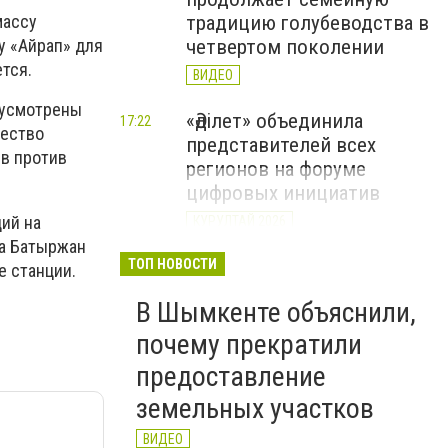
традицию голубеводства в
массу
четвертом поколении
у «Айрап» для
тся.
ВИДЕО
дусмотрены
«Әділет» объединила
17:22
чество
представителей всех
ев против
регионов на форуме
цифровых инициатив
ий на
КУРУЛТАЙ 2026
та Батыржан
В Казахстане назвали
ТОП НОВОСТИ
12:15
е станции.
самые
В Шымкенте объяснили,
высокооплачиваемые
вакансии июля
почему прекратили
предоставление
земельных участков
ВИДЕО