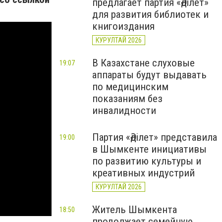
предлагает партия «Әділет»
для развития библиотек и
книгоиздания
КУРУЛТАЙ 2026
В Казахстане слуховые
19:07
аппараты будут выдавать
по медицинским
показаниям без
инвалидности
Партия «Әділет» представила
19:00
в Шымкенте инициативы
по развитию культуры и
креативных индустрий
КУРУЛТАЙ 2026
Житель Шымкента
18:50
продолжает семейную