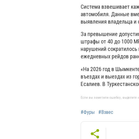
Система взвешивает каж
автомобиля. Данные вме
выявления владельца и 
За превышение допустим
штрафы от 40 до 1000 М
нарушений сократилось 
ежедневных рейдов ран
«На 2026 год в Шымкент
въездах и выездах из г
Есалиев. В Туркестанск
Если вы заметили ошибку, выделите н
#Фуры
#Взвес