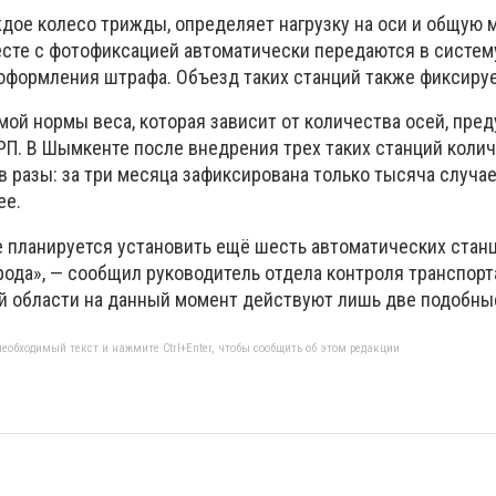
дое колесо трижды, определяет нагрузку на оси и общую 
сте с фотофиксацией автоматически передаются в систем
оформления штрафа. Объезд таких станций также фиксируе
ой нормы веса, которая зависит от количества осей, пре
РП. В Шымкенте после внедрения трех таких станций коли
в разы: за три месяца зафиксирована только тысяча случа
ее.
е планируется установить ещё шесть автоматических станц
орода», — сообщил руководитель отдела контроля транспор
ой области на данный момент действуют лишь две подобны
еобходимый текст и нажмите Ctrl+Enter, чтобы сообщить об этом редакции