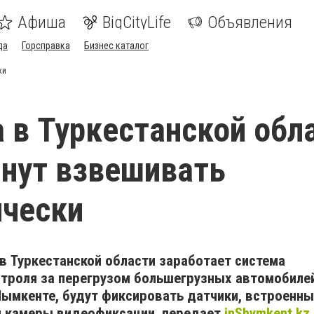
Афиша
BigCityLife
Объявления
да
Горсправка
Бизнес каталог
ки
а в Туркестанской обл
нут взвешивать
ически
 в Туркестанской области заработает система
нтроля за перегрузом большегрузных автомобиле
Шымкенте, будут фиксировать датчики, встроенны
и камеры видеофиксации, передает
inShymkent.kz