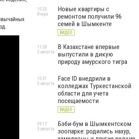
Новые квартиры с
10:20
Вчера
ремонтом получили 96
езвычайных
семей в Шымкенте
од.
ВИДЕО
В Казахстане впервые
11:28
5 августа
выпустили в дикую
природу амурского тигра
Face ID внедрили в
10:31
5 августа
колледжах Туркестанской
области для учета
посещаемости
ВИДЕО
Бэби-бум в Шымкентском
09:17
5 августа
зоопарке: родились нахур,
хамелеоны и другие редкие