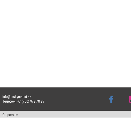
info@inshymkent.kz
Телефон: +7 (700) 978 78 35
О проекте
Свидетельство № 17809-СИ от 26 июля 2019 года
Все права защищены. Ретрансляция и цитирование материалов разрешается при ука