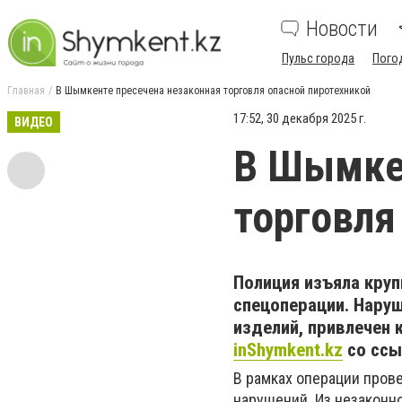
Новости
Пульс города
Пого
Главная
В Шымкенте пресечена незаконная торговля опасной пиротехникой
17:52, 30 декабря 2025 г.
ВИДЕО
В Шымкен
торговля
Полиция изъяла кру
спецоперации. Нару
изделий, привлечен 
inShymkent.kz
со ссы
В рамках операции пров
нарушений. Из незаконн