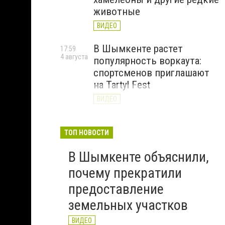
животные
ВИДЕО
В Шымкенте растет
17:59
4 августа
популярность воркаута:
спортсменов приглашают
на Tartyl Fest
ВИДЕО
Туркестанская область
13:10
4 августа
начала подготовку к
ТОП НОВОСТИ
отопительному сезону
В Шымкенте объяснили,
2026–2027
почему прекратили
ВИДЕО
предоставление
земельных участков
ВИДЕО