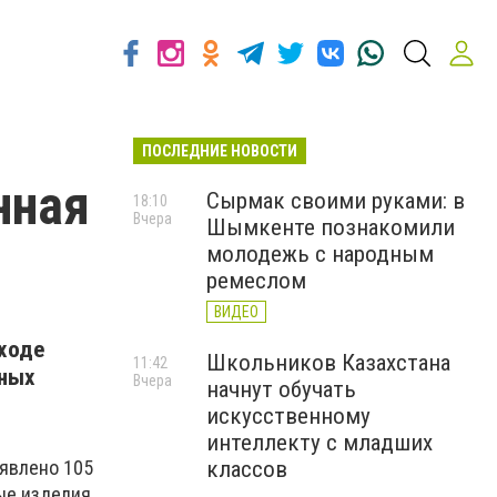
ПОСЛЕДНИЕ НОВОСТИ
нная
Сырмак своими руками: в
18:10
Вчера
Шымкенте познакомили
й
молодежь с народным
ремеслом
ВИДЕО
 ходе
Школьников Казахстана
11:42
сных
Вчера
начнут обучать
искусственному
интеллекту с младших
ыявлено 105
классов
ые изделия,