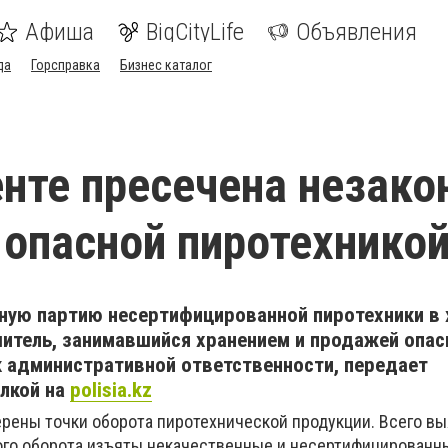
Афиша
BigCityLife
Объявления
да
Горсправка
Бизнес каталог
те пресечена незако
 опасной пиротехнико
пную партию несертифицированной пиротехники в
шитель, занимавшийся хранением и продажей опа
к административной ответственности, передает
лкой на
polisia.kz
ерены точки оборота пиротехнической продукции. Всего в
ого оборота изъяты некачественные и несертифицированн