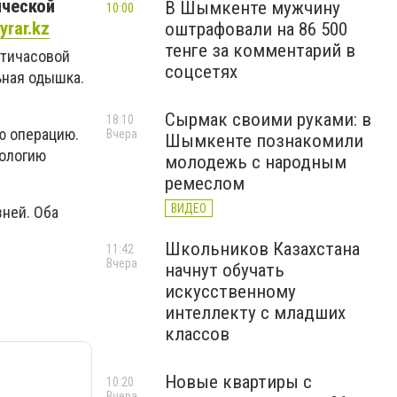
ической
В Шымкенте мужчину
10:00
yrar.kz
оштрафовали на 86 500
тенге за комментарий в
ятичасовой
соцсетях
ьная одышка.
Сырмак своими руками: в
18:10
ю операцию.
Вчера
Шымкенте познакомили
тологию
молодежь с народным
ремеслом
ВИДЕО
зней. Оба
Школьников Казахстана
11:42
Вчера
начнут обучать
искусственному
интеллекту с младших
классов
Новые квартиры с
10:20
Вчера