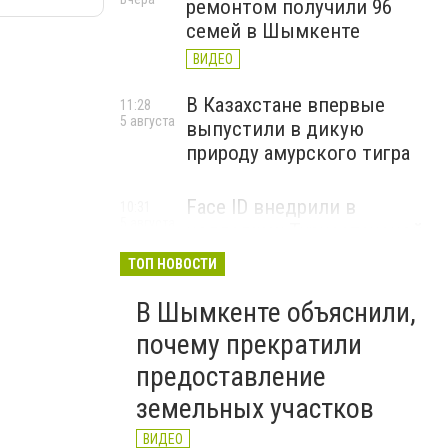
ремонтом получили 96
семей в Шымкенте
ВИДЕО
В Казахстане впервые
11:28
5 августа
выпустили в дикую
природу амурского тигра
Face ID внедрили в
10:31
5 августа
колледжах Туркестанской
области для учета
ТОП НОВОСТИ
посещаемости
В Шымкенте объяснили,
ВИДЕО
почему прекратили
предоставление
земельных участков
ВИДЕО