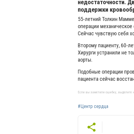
недостаточности. Д
поддержки кровооб
55-летний Толкин Мамме
операции механическое 
Сейчас чувствую себя хо
Второму пациенту, 60-л
Хирурги устранили не т
аорты.
Подобные операции прово
пациента сейчас восста
Если вы заметили ошибку, выделите н
#Центр сердца