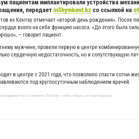
вум пациентам имплантировали устройства механ
ращения, передает
inShymkent.kz
со ссылкой на
ot
тов из Кентау отмечает «второй день рождения». После п
сердце взяло на себя функцию насоса. «До этого была сил
рошо», — говорит пациент.
етнему мужчине, провели первую в центре комбинированну
олько сердечную недостаточность, но и сопутствующую па
дят в центре с 2021 года, что позволило спасти сотни жи
навливаются под круглосуточным наблюдением врачей.
еобходимый текст и нажмите Ctrl+Enter, чтобы сообщить об этом редакции