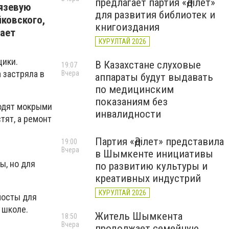
предлагает партия «Әділет»
рязевую
для развития библиотек и
йковского,
книгоиздания
дает
КУРУЛТАЙ 2026
щики.
В Казахстане слуховые
19:07
 застряла в
Вчера
аппараты будут выдавать
по медицинским
показаниям без
ходят мокрыми
инвалидности
тят, а ремонт
Партия «Әділет» представила
19:00
Вчера
в Шымкенте инициативы
ы, но для
по развитию культуры и
креативных индустрий
КУРУЛТАЙ 2026
мосты для
 школе.
Житель Шымкента
18:50
Вчера
продолжает семейную