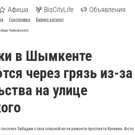
Афиша
BigCityLife
Объявления
да
Горсправка
Бизнес каталог
улице Чайковского
ки в Шымкенте
тся через грязь из-за
ьства на улице
ого
 поселке Забадам стала опасной из-за ремонта проспекта Кунаева. Фото: o