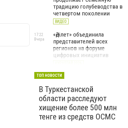
традицию голубеводства в
четвертом поколении
ВИДЕО
«Әділет» объединила
17:22
Вчера
представителей всех
регионов на форуме
цифровых инициатив
КУРУЛТАЙ 2026
В Казахстане назвали
ТОП НОВОСТИ
12:15
Вчера
самые
В Туркестанской
высокооплачиваемые
вакансии июля
области расследуют
хищение более 500 млн
тенге из средств ОСМС