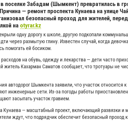
 в поселке Забадам (Шымкент) превратилась в г
 Причина — ремонт проспекта Кунаева на улице Ча
ганизовал безопасный проход для жителей, пере
лкой на
otyrar.kz
рекрыли одну дорогу к школе, другую подкопали коммуналь
ти через размытую глину. Известен случай, когда девочка
сь помогать ей босиком.
 расходов на обувь, одежду и лекарства — дети часто при
й житель Кахарман Саматов сообщает, что тротуары не чис
.
ния автодорог Шымкента заявили, что участок относится к
яют инженерные сети. Из-за погоды работы приостановлен
щают засыпать участок гравием.
а Кунаева — масштабный проект, включающий развязки и 
ители ждут, что подрядчик обеспечит безопасный проход к