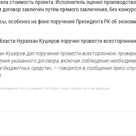
кла стоимость проекта. Исполнитель оценил производство
 договор заключён путём прямого заключения, без конкурс
сы, особенно на фоне поручения Президента РК об эконом
области Нуралхан Кушеров поручил провести всесторонню
ан Кушеров дал поручение провести всестороннюю проверк
ения указанного договора, включая соблюдение необходим
е бюджетных средств», — говорится в сообщении пресс-сл
.
еобходимый текст и нажмите Ctrl+Enter, чтобы сообщить об этом редакции