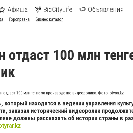
Афиша
BigCityLife
Объявления
да
Горсправка
Бизнес каталог
н отдаст 100 млн тенг
лик
н отдаст 100 млн тенге за производство видеоролика. Фото: otyrar.kz
», который находится в ведении управления куль
сти, заказал исторический видеоролик продолжи
ролике должны рассказать об истории страны в ра
otyrar.kz