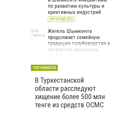
по развитию культуры и
креативных индустрий
КУРУЛТАЙ 2026
Житель Шымкента
18:50
7 августа
продолжает семейную
традицию голубеводства в
четвертом поколении
ВИДЕО
«Әділет» объединила
ТОП НОВОСТИ
17:22
7 августа
представителей всех
В Туркестанской
регионов на форуме
цифровых инициатив
области расследуют
КУРУЛТАЙ 2026
хищение более 500 млн
тенге из средств ОСМС