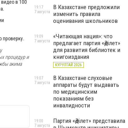
 видео в 100
В Казахстане предложили
19:17
а.
7 августа
изменить правила
ии
оценивания школьников
«Читающая нация»: что
19:09
ю проверку.
7 августа
предлагает партия «Әділет»
для развития библиотек и
у
книгоиздания
ых процедур и
ужбы акима
КУРУЛТАЙ 2026
В Казахстане слуховые
19:07
7 августа
аппараты будут выдавать
по медицинским
показаниям без
инвалидности
Партия «Әділет» представила
19:00
7 августа
в Шымкенте инициативы