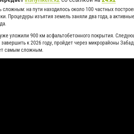
ь сложным: на пути находилось около 100 частных построе
ки. Процедуры изъятия земель заняли два года, а активны
да.
е уже уложили 900 км асфальтобетонного покрытия. Следую
 завершить к 2026 году, пройдет через микрорайоны Забада
нет самым сложным.