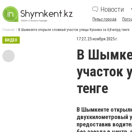
Новости
Пульс города
Пого
Главная
В Шымкенте открыли сложный участок улицы Кунаева за 6,8 млрд тенге
17:27, 25 ноября 2025 г.
ВИДЕО
В Шымке
участок 
тенге
В Шымкенте открыли
двухкилометровый уч
предоставив водите
без заезда в центр,