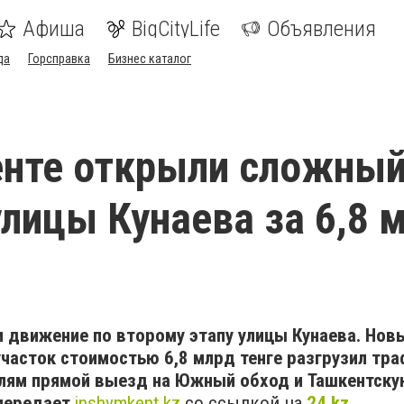
Афиша
BigCityLife
Объявления
да
Горсправка
Бизнес каталог
нте открыли сложны
улицы Кунаева за 6,8 
 движение по второму этапу улицы Кунаева. Нов
асток стоимостью 6,8 млрд тенге разгрузил тра
лям прямой выезд на Южный обход и Ташкентску
 передает
inshymkent.kz
со ссылкой на
24.kz