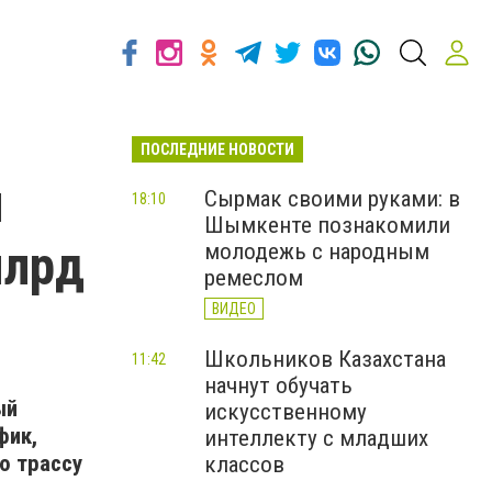
ПОСЛЕДНИЕ НОВОСТИ
й
Сырмак своими руками: в
18:10
Шымкенте познакомили
млрд
молодежь с народным
ремеслом
ВИДЕО
Школьников Казахстана
11:42
начнут обучать
ый
искусственному
фик,
интеллекту с младших
ю трассу
классов