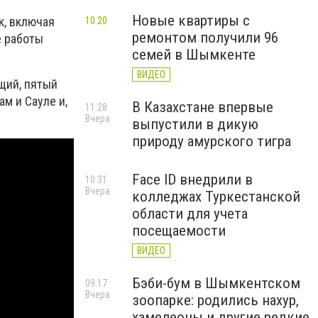
Новые квартиры с
к, включая
10:20
ремонтом получили 96
е работы
семей в Шымкенте
ВИДЕО
щий, пятый
м и Сауле и,
В Казахстане впервые
11:28
Вчера
выпустили в дикую
природу амурского тигра
Face ID внедрили в
10:31
Вчера
колледжах Туркестанской
области для учета
посещаемости
ВИДЕО
Бэби-бум в Шымкентском
09:17
Вчера
зоопарке: родились нахур,
хамелеоны и другие редкие