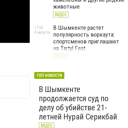
животные
ВИДЕО
В Шымкенте растет
17:59
4 августа
популярность воркаута:
спортсменов приглашают
на Tartyl Fest
ВИДЕО
Туркестанская область
13:10
4 августа
начала подготовку к
ТОП НОВОСТИ
отопительному сезону
В Шымкенте
2026–2027
продолжается суд по
ВИДЕО
делу об убийстве 21-
летней Нурай Серикбай
ВИДЕО