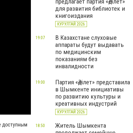
предлагает партия «Әділет»
для развития библиотек и
книгоиздания
КУРУЛТАЙ 2026
В Казахстане слуховые
19:07
аппараты будут выдавать
по медицинским
показаниям без
инвалидности
Партия «Әділет» представила
19:00
в Шымкенте инициативы
по развитию культуры и
креативных индустрий
КУРУЛТАЙ 2026
е доступным
Житель Шымкента
18:50
продолжает семейную