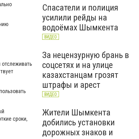
ально
Спасатели и полиция
усилили рейды на
ению
водоёмах Шымкента
ВИДЕО
За нецензурную брань в
соцсетях и на улице
и отслеживать
ствует
казахстанцам грозят
штрафы и арест
пользовать
ВИДЕО
Жители Шымкента
ый
ткие сроки,
добились установки
дорожных знаков и