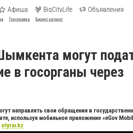
Афиша
BigCityLife
Объявления
да
Горсправка
Бизнес каталог
Шымкента могут пода
е в госорганы через
гут направлять свои обращения в государствен
те, используя мобильное приложение «eGov Mobil
т
otyrar.kz