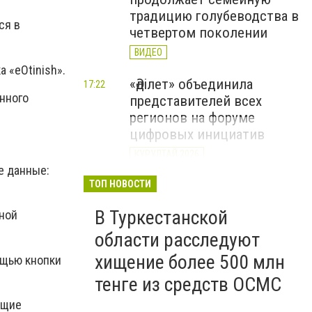
традицию голубеводства в
ся в
четвертом поколении
ВИДЕО
 «eOtinish».
«Әділет» объединила
17:22
нного
представителей всех
регионов на форуме
цифровых инициатив
КУРУЛТАЙ 2026
е данные:
В Казахстане назвали
ТОП НОВОСТИ
12:15
самые
В Туркестанской
нной
высокооплачиваемые
вакансии июля
области расследуют
хищение более 500 млн
ощью кнопки
тенге из средств ОСМС
ющие