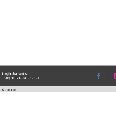
info@inshymkent.kz
Телефон: +7 (700) 978 78 35
О проекте
Свидетельство № 17809-СИ от 26 июля 2019 года
Все права защищены. Ретрансляция и цитирование материалов разрешается при ука
Реклама на 