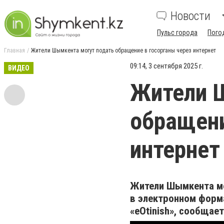
Новости
Пульс города
Пого
Главная
Жители Шымкента могут подать обращение в госорганы через интернет
09:14, 3 сентября 2025 г.
ВИДЕО
Жители 
обращени
интернет
Жители Шымкента мо
в электронном форма
«eOtinish», сообщае