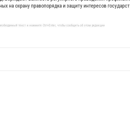
ных на охрану правопорядка и защиту интересов государст
еобходимый текст и нажмите Ctrl+Enter, чтобы сообщить об этом редакции