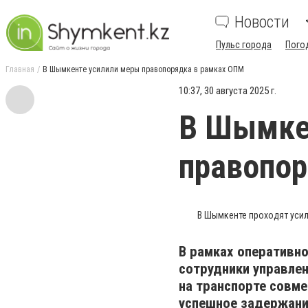
Новости
Пульс города
Пого
Главная
В Шымкенте усилили меры правопорядка в рамках ОПМ
10:37, 30 августа 2025 г.
В Шымке
правопор
В Шымкенте проходят усил
В рамках оперативн
сотрудники управле
на транспорте совме
успешное задержани