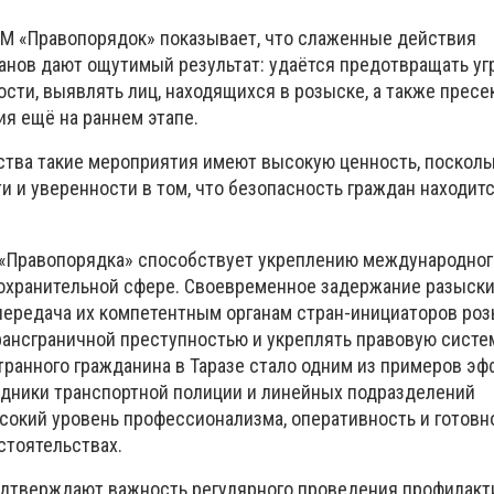
М «Правопорядок» показывает, что слаженные действия
анов дают ощутимый результат: удаётся предотвращать уг
сти, выявлять лиц, находящихся в розыске, а также пресе
я ещё на раннем этапе.
ства такие мероприятия имеют высокую ценность, поскол
 и уверенности в том, что безопасность граждан находитс
 «Правопорядка» способствует укреплению международног
оохранительной сфере. Своевременное задержание разыск
передача их компетентным органам стран-инициаторов ро
рансграничной преступностью и укреплять правовую систе
ранного гражданина в Таразе стало одним из примеров э
дники транспортной полиции и линейных подразделений
окий уровень профессионализма, оперативность и готовн
стоятельствах.
одтверждают важность регулярного проведения профилакт