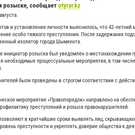
м розыске, сообщает
otyrar.kz
августа.
нтов и установления личности выяснилось, что 42-летний
ение особо тяжкого преступления. После задержания по
венный изолятор города Шымкента.
е инициатор розыска был уведомлён о местонахождении г
я необходимые процессуальные мероприятия, в том числе
.
нителей были проведены в строгом соответствии с дейс
ческое мероприятие «Правопорядок» направлено на обесп
профилактику преступлений и розыск правонарушителей.
озволяют в кратчайшие сроки выявлять лиц, скрывающихс
уровень преступности и укреплять доверие общества к де