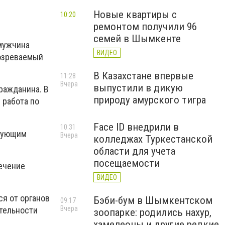
Новые квартиры с
10:20
ремонтом получили 96
семей в Шымкенте
 мужчина
ВИДЕО
дозреваемый
В Казахстане впервые
11:28
Вчера
выпустили в дикую
ражданина. В
природу амурского тигра
 работа по
Face ID внедрили в
10:31
твующим
Вчера
колледжах Туркестанской
области для учета
посещаемости
ечение
ВИДЕО
я от органов
Бэби-бум в Шымкентском
09:17
Вчера
ятельности
зоопарке: родились нахур,
хамелеоны и другие редкие