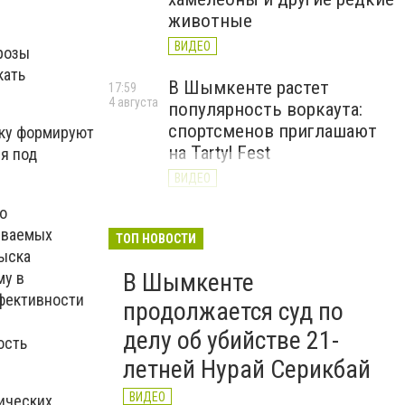
животные
ВИДЕО
розы
кать
В Шымкенте растет
17:59
4 августа
популярность воркаута:
спортсменов приглашают
ьку формируют
на Tartyl Fest
я под
ВИДЕО
о
Туркестанская область
13:10
иваемых
4 августа
начала подготовку к
ТОП НОВОСТИ
зыска
отопительному сезону
В Шымкенте
му в
2026–2027
ффективности
продолжается суд по
ВИДЕО
делу об убийстве 21-
ость
летней Нурай Серикбай
ВИДЕО
ических