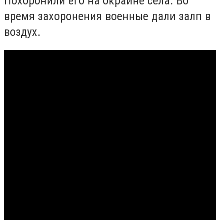
Похоронили его на окраине села. Во
время захоронения военные дали залп в
воздух.