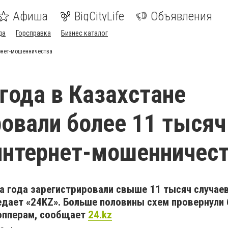
Афиша
BigCityLife
Объявления
да
Горсправка
Бизнес каталог
ернет-мошенничества
 года в Казахстане
овали более 11 тысяч
интернет-мошенничес
ла года зарегистрировали свыше 11 тысяч случаев
едает «24KZ». Больше половины схем провернули
опперам, сообщает
24.kz