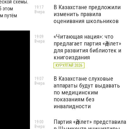
еской схемы.
В Казахстане предложили
19:17
б этом
Вчера
изменить правила
ым путём
оценивания школьников
«Читающая нация»: что
19:09
Вчера
предлагает партия «Әділет»
для развития библиотек и
книгоиздания
КУРУЛТАЙ 2026
В Казахстане слуховые
19:07
Вчера
аппараты будут выдавать
по медицинским
показаниям без
инвалидности
Партия «Әділет» представила
19:00
Вчера
в Шымкенте инициативы