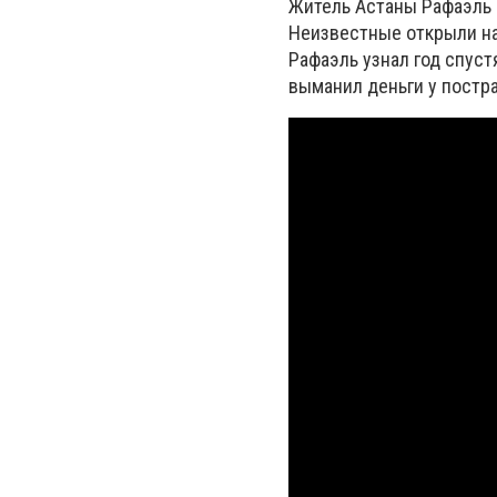
Житель Астаны Рафаэль 
Неизвестные открыли на 
Рафаэль узнал год спуст
выманил деньги у постр