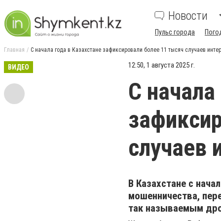
Новости
Пульс города
Пого
Главная
С начала года в Казахстане зафиксировали более 11 тысяч случаев инт
12:50, 1 августа 2025 г.
ВИДЕО
С начала
зафиксир
случаев 
В Казахстане с нача
мошенничества, пер
так называемым др