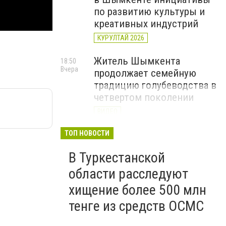
по развитию культуры и
креативных индустрий
КУРУЛТАЙ 2026
Житель Шымкента
18:50
Вчера
продолжает семейную
традицию голубеводства в
четвертом поколении
ВИДЕО
«Әділет» объединила
ТОП НОВОСТИ
17:22
Вчера
представителей всех
В Туркестанской
регионов на форуме
цифровых инициатив
области расследуют
КУРУЛТАЙ 2026
хищение более 500 млн
тенге из средств ОСМС