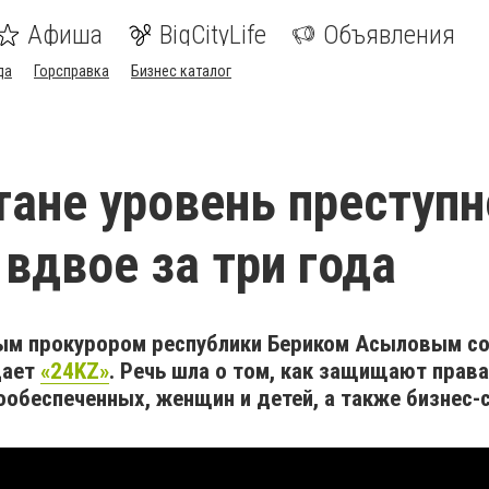
Афиша
BigCityLife
Объявления
да
Горсправка
Бизнес каталог
тане уровень преступн
 вдвое за три года
ным прокурором республики Бериком Асыловым со
дает
«24KZ»
. Речь шла о том, как защищают прав
ообеспеченных, женщин и детей, а также бизнес