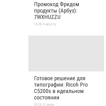
Промокод Фридом
продукты (Арбуз):
7WXHUZZU
16:38, 4 августа
Готовое решение для
типографии: Ricoh Pro
C5200s в идеальном
состоянии
09:24, 31 июля