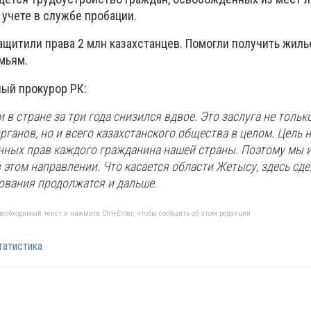
 учете в службе пробации.
ащитили права 2 млн казахстанцев. Помогли получить жиль
мьям.
ный прокурор РК:
 в стране за три года снизился вдвое. Это заслуга не тольк
ганов, но и всего казахстанского общества в целом. Цель 
нных прав каждого гражданина нашей страны. Поэтому мы 
 этом направлении. Что касается области Жетысу, здесь сде
ования продолжатся и дальше.
еобходимый текст и нажмите Ctrl+Enter, чтобы сообщить об этом редакции
татистика