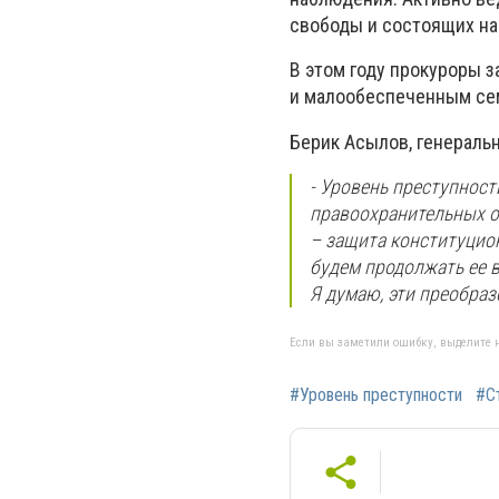
свободы и состоящих на
В этом году прокуроры з
и малообеспеченным се
Берик Асылов, генераль
- Уровень преступности
правоохранительных ор
– защита конституцио
будем продолжать ее в
Я думаю, эти преобраз
Если вы заметили ошибку, выделите н
#Уровень преступности
#С