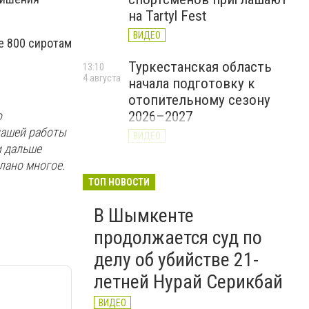
на Tartyl Fest
ВИДЕО
е 800 сиротам
Туркестанская область
13:10
4 августа
начала подготовку к
отопительному сезону
о
2026–2027
нашей работы
ВИДЕО
и дальше
лано многое.
На Шымкент и
10:19
4 августа
Туркестанскую область
ТОП НОВОСТИ
надвигаются ливни, град и
В Шымкенте
шквал
продолжается суд по
делу об убийстве 21-
летней Нурай Серикбай
ВИДЕО