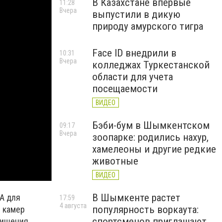
В Казахстане впервые
11:28
Вчера
выпустили в дикую
природу амурского тигра
Face ID внедрили в
10:31
Вчера
колледжах Туркестанской
области для учета
посещаемости
ВИДЕО
Бэби-бум в Шымкентском
09:17
Вчера
зоопарке: родились нахур,
хамелеоны и другие редкие
животные
ВИДЕО
В Шымкенте растет
А для
17:59
4 августа
популярность воркаута:
7 камер
спортсменов приглашают
лишения