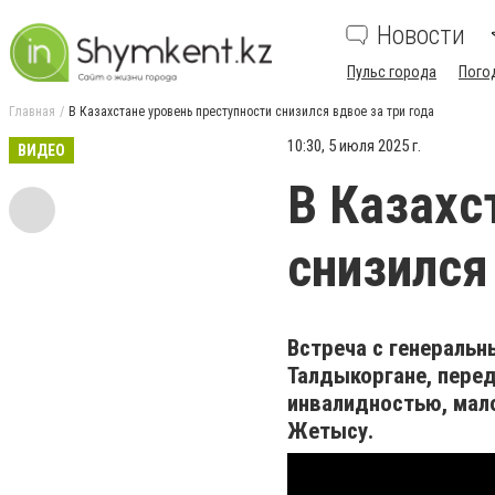
Новости
Пульс города
Пого
Главная
В Казахстане уровень преступности снизился вдвое за три года
10:30, 5 июля 2025 г.
ВИДЕО
В Казахс
снизился
Встреча с генераль
Талдыкоргане, пере
инвалидностью, мал
Жетысу.