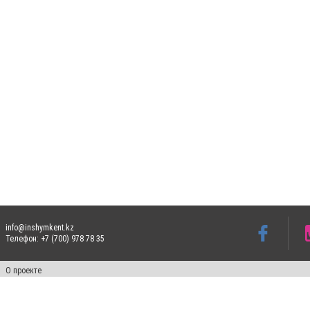
info@inshymkent.kz
Телефон: +7 (700) 978 78 35
О проекте
Свидетельство № 17809-СИ от 26 июля 2019 года
Все права защищены. Ретрансляция и цитирование материалов разрешается при ука