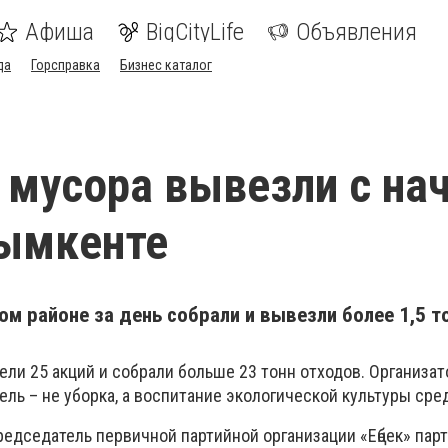
Афиша
BigCityLife
Объявления
да
Горсправка
Бизнес каталог
 мусора вывезли с на
Шымкенте
ом районе за день собрали и вывезли более 1,5 т
вели 25 акций и собрали больше 23 тонн отходов. Организа
ель – не уборка, а воспитание экологической культуры сре
редседатель первичной партийной организации «Еңбек» пар