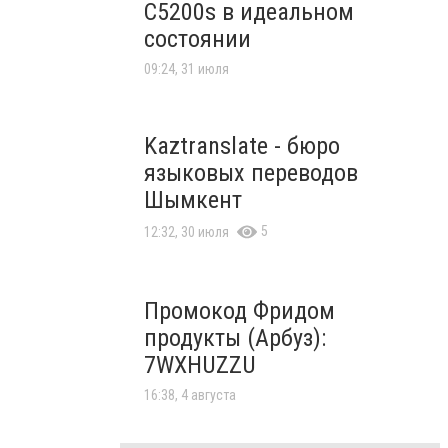
C5200s в идеальном
состоянии
09:24, 31 июля
Kaztranslate - бюро
языковых переводов
Шымкент
5
12:32, 30 июля
Промокод Фридом
продукты (Арбуз):
7WXHUZZU
16:38, 4 августа