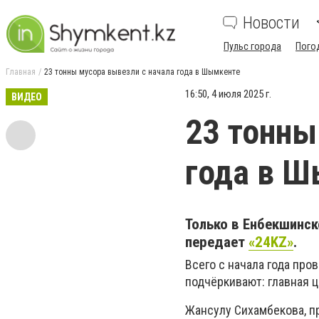
Новости
Пульс города
Пого
Главная
23 тонны мусора вывезли с начала года в Шымкенте
16:50, 4 июля 2025 г.
ВИДЕО
23 тонны
года в 
Только в Енбекшинск
передает
«24KZ»
.
Всего с начала года про
подчёркивают: главная ц
Жансулу Сихамбекова, п