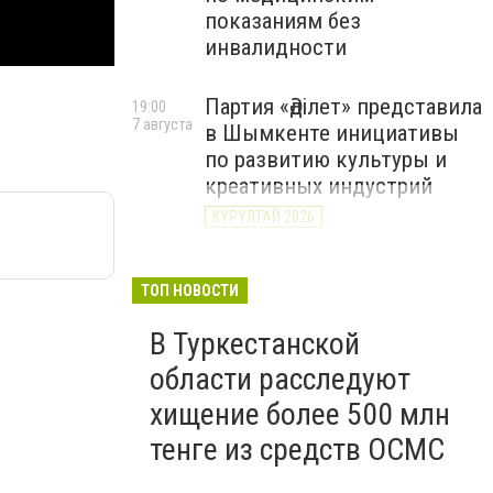
показаниям без
инвалидности
Партия «Әділет» представила
19:00
7 августа
в Шымкенте инициативы
по развитию культуры и
креативных индустрий
КУРУЛТАЙ 2026
Житель Шымкента
18:50
7 августа
продолжает семейную
ТОП НОВОСТИ
традицию голубеводства в
В Туркестанской
четвертом поколении
области расследуют
ВИДЕО
хищение более 500 млн
тенге из средств ОСМС