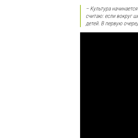
– Культура начинается
считаю: если вокруг ш
детей. В первую очеред