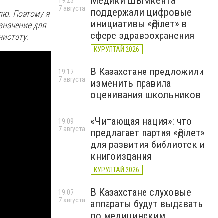
Медики Шымкента
19:23
7 августа
поддержали цифровые
лю. Поэтому я
инициативы «Әділет» в
значение для
сфере здравоохранения
чистоту.
КУРУЛТАЙ 2026
В Казахстане предложили
19:17
7 августа
изменить правила
оценивания школьников
«Читающая нация»: что
19:09
7 августа
предлагает партия «Әділет»
для развития библиотек и
книгоиздания
КУРУЛТАЙ 2026
В Казахстане слуховые
19:07
7 августа
аппараты будут выдавать
по медицинским