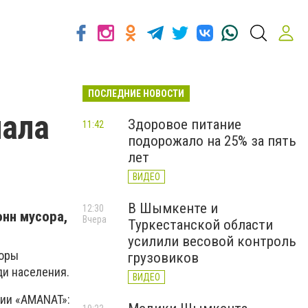
ПОСЛЕДНИЕ НОВОСТИ
чала
Здоровое питание
11:42
подорожало на 25% за пять
лет
ВИДЕО
В Шымкенте и
12:30
онн мусора,
Вчера
Туркестанской области
усилили весовой контроль
торы
грузовиков
ди населения.
ВИДЕО
тии «AMANAT»: