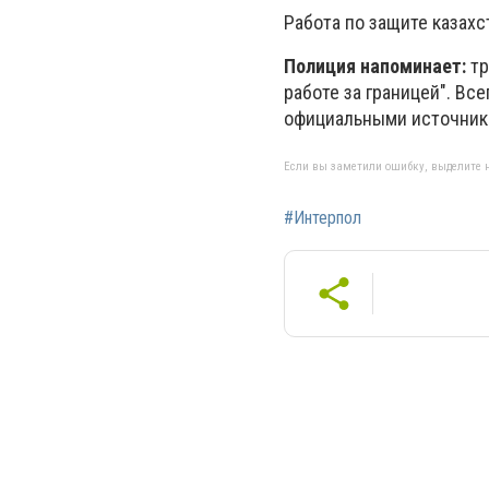
Работа по защите казах
Полиция напоминает:
тр
работе за границей". Вс
официальными источника
Если вы заметили ошибку, выделите н
#Интерпол