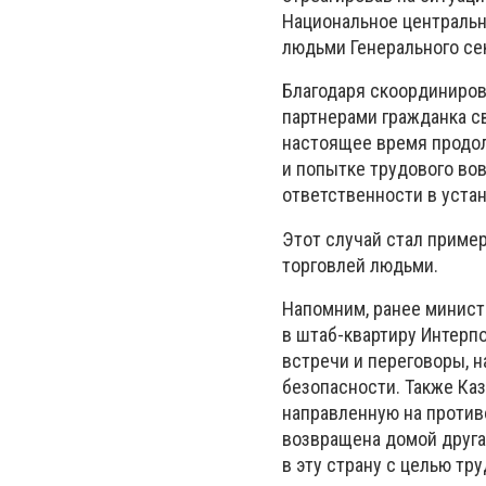
Национальное центрально
людьми Генерального се
Благодаря скоординиро
партнерами гражданка с
настоящее время продол
и попытке трудового вов
ответственности в уста
Этот случай стал приме
торговлей людьми.
Напомним, ранее минист
в штаб-квартиру Интерп
встречи и переговоры, 
безопасности. Также Каз
направленную на против
возвращена домой друга
в эту страну с целью тр