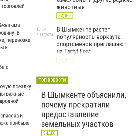
 торговлей
животные
ВИДЕО
убежными
В Шымкенте растет
17:59
одину. В
4 августа
популярность воркаута:
ке, перевозке
спортсменов приглашают
ны к
на Tartyl Fest
ВИДЕО
бе с
Туркестанская область
13:10
4 августа
начала подготовку к
ТОП НОВОСТИ
бочую поездку
отопительному сезону
В Шымкенте объяснили,
ены важные
2026–2027
народной
почему прекратили
ВИДЕО
предоставление
 спасена и
земельных участков
акже прибыла
ВИДЕО