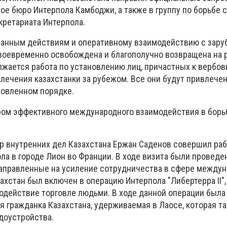
е бюро Интерпола Камбоджи, а также в группу по борьбе с
кретариата Интерпола.
ванным действиям и оперативному взаимодействию с зар
воевременно освобождена и благополучно возвращена на р
жается работа по установлению лиц, причастных к вербов
лечения казахстанки за рубежом. Все они будут привлече
новленном порядке.
ром эффективного международного взаимодействия в борь
р внутренних дел Казахстана Ержан Саденов совершил ра
ола в городе Лион во Франции. В ходе визита были провед
направленные на усиление сотрудничества в сфере между
ахстан был включен в операцию Интерпола "Либертерра II",
одействие торговле людьми. В ходе данной операции была
я гражданка Казахстана, удерживаемая в Лаосе, которая т
удоустройства.