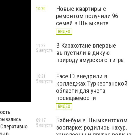
Новые квартиры с
10:20
ремонтом получили 96
семей в Шымкенте
ВИДЕО
В Казахстане впервые
11:28
5 августа
выпустили в дикую
природу амурского тигра
Face ID внедрили в
10:31
5 августа
колледжах Туркестанской
области для учета
посещаемости
ВИДЕО
ность
крывались
Бэби-бум в Шымкентском
09:17
5 августа
. Оперативно
зоопарке: родились нахур,
сы в
хамелеоны и другие редкие