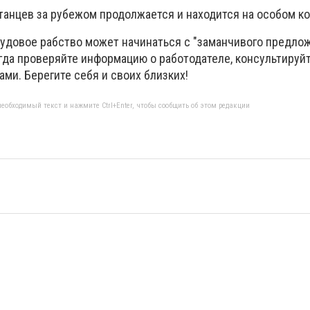
станцев за рубежом продолжается и находится на особом к
удовое рабство может начинаться с "заманчивого предло
егда проверяйте информацию о работодателе, консультируйт
ми. Берегите себя и своих близких!
еобходимый текст и нажмите Ctrl+Enter, чтобы сообщить об этом редакции