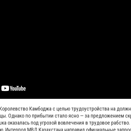
 Королевство Камбоджа с целью трудоустройства на долж
цы. Однако по прибытии стало ясно — за предложением с
ка оказалась под угрозой вовлечения в трудовое рабство
ию, Интерпол МВД Казахстана направил официальные запро