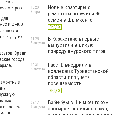
 сезона.
Новые квартиры с
сяч метров.
10:20
Вчера
ремонтом получили 96
 для
семей в Шымкенте
-72 и Q-400
ВИДЕО
ленности.
ны и других
В Казахстане впервые
11:28
5 августа
выпустили в дикую
природу амурского тигра
шрутов. Среди
еские города.
Face ID внедрили в
арале,
10:31
5 августа
колледжах Туркестанской
области для учета
 ремонтные
посещаемости
ваны
ВИДЕО
пускную
ромных
Бэби-бум в Шымкентском
09:17
ока выделены
5 августа
зоопарке: родились нахур,
 млрд
хамелеоны и другие редкие