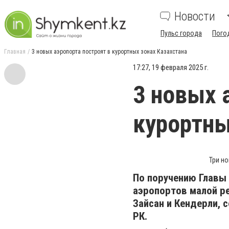
Новости
Пульс города
Пого
Главная
3 новых аэропорта построят в курортных зонах Казахстана
17:27, 19 февраля 2025 г.
3 новых 
курортны
Три но
По поручению Главы
аэропортов малой ре
Зайсан и Кендерли,
РК.