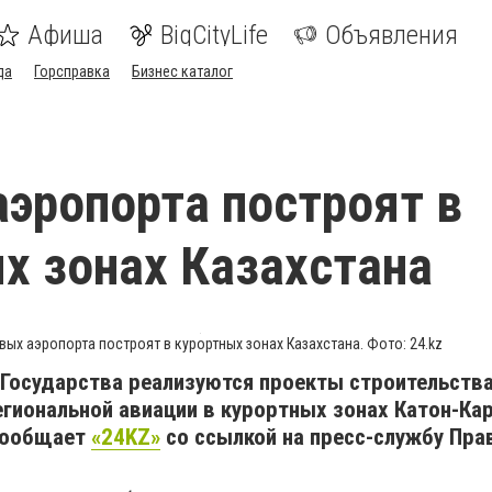
Афиша
BigCityLife
Объявления
да
Горсправка
Бизнес каталог
аэропорта построят в
х зонах Казахстана
вых аэропорта построят в курортных зонах Казахстана. Фото: 24.kz
 Государства реализуются проекты строительств
гиональной авиации в курортных зонах Катон-Кар
 сообщает
«24KZ»
со ссылкой на пресс-службу Пра