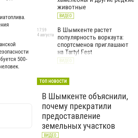
животные
ВИДЕО
иатоплива.
ения
В Шымкенте растет
17:59
4 августа
популярность воркаута:
данской
спортсменов приглашают
безопасности
на Tartyl Fest
буется 500-
ВИДЕО
человек.
Туркестанская область
13:10
4 августа
начала подготовку к
ТОП НОВОСТИ
отопительному сезону
В Шымкенте объяснили,
2026–2027
почему прекратили
ВИДЕО
предоставление
земельных участков
ВИДЕО