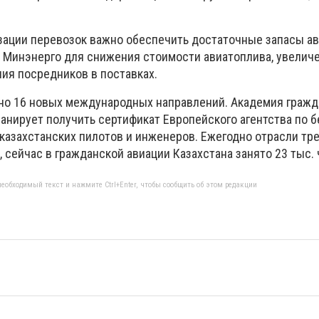
изации перевозок важно обеспечить достаточные запасы ав
и Минэнерго для снижения стоимости авиатоплива, увелич
ния посредников в поставках.
ано 16 новых международных направлений. Академия граж
ланирует получить сертификат Европейского агентства по 
казахстанских пилотов и инженеров. Ежегодно отрасли тре
 сейчас в гражданской авиации Казахстана занято 23 тыс. 
еобходимый текст и нажмите Ctrl+Enter, чтобы сообщить об этом редакции