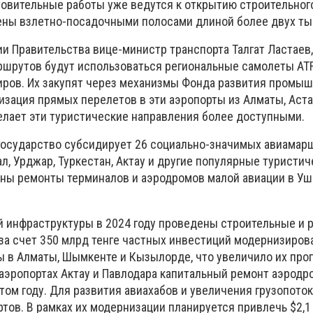
овительные работы уже ведутся к открытию строительного
ны взлетно-посадочными полосами длиной более двух ты
и Правительства вице-министр транспорта Талгат Ластаев,
шрутов будут использоваться региональные самолеты ATR
иров. Их закупят через механизмы Фонда развития промыш
изация прямых перелетов в эти аэропорты из Алматы, Аста
делает эти туристические направления более доступными.
 государство субсидирует 26 социально-значимых авиамар
л, Урджар, Туркестан, Актау и другие популярные туристич
ны ремонты терминалов и аэродромов малой авиации в Уш
 инфраструктуры в 2024 году проведены строительные и
 за счет 350 млрд тенге частных инвестиций модернизиро
 в Алматы, Шымкенте и Кызылорде, что увеличило их про
В аэропортах Актау и Павлодара капитальный ремонт аэрод
том году. Для развития авиахабов и увеличения грузопот
тов. В рамках их модернизации планируется привлечь $2,1