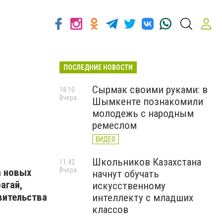
ПОСЛЕДНИЕ НОВОСТИ
Сырмак своими руками: в
18:10
Вчера
Шымкенте познакомили
молодежь с народным
ремеслом
ВИДЕО
Школьников Казахстана
11:42
Вчера
а новых
начнут обучать
агай,
искусственному
вительства
интеллекту с младших
классов