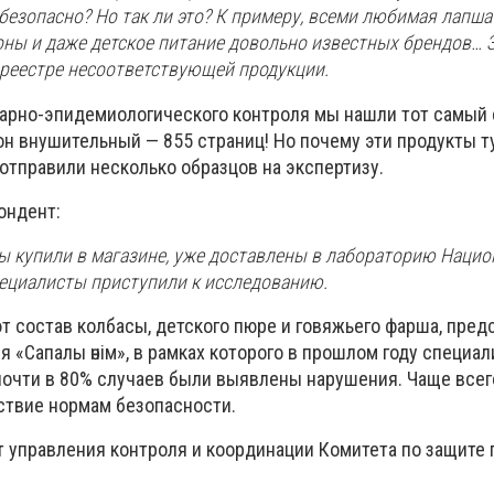
, безопасно? Но так ли это? К примеру, всеми любимая лапш
ны и даже детское питание довольно известных брендов… З
 реестре несоответствующей продукции.
тарно-эпидемиологического контроля мы нашли тот самый
он внушительный — 855 страниц! Но почему эти продукты т
отправили несколько образцов на экспертизу.
ондент:
мы купили в магазине, уже доставлены в лабораторию Нацио
пециалисты приступили к исследованию.
т состав колбасы, детского пюре и говяжьего фарша, пред
 «Сапалы өнім», в рамках которого в прошлом году специа
 почти в 80% случаев были выявлены нарушения. Чаще всег
ствие нормам безопасности.
т управления контроля и координации Комитета по защите 