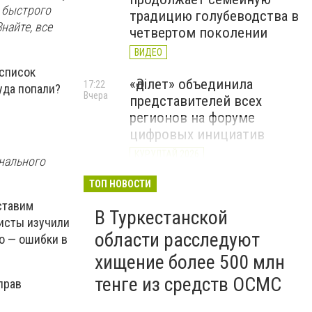
а быстрого
традицию голубеводства в
найте, все
четвертом поколении
ВИДЕО
 список
«Әділет» объединила
17:22
уда попали?
Вчера
представителей всех
регионов на форуме
цифровых инициатив
КУРУЛТАЙ 2026
нального
В Казахстане назвали
ТОП НОВОСТИ
12:15
Вчера
самые
ставим
В Туркестанской
высокооплачиваемые
листы изучили
вакансии июля
области расследуют
о — ошибки в
хищение более 500 млн
тенге из средств ОСМС
прав