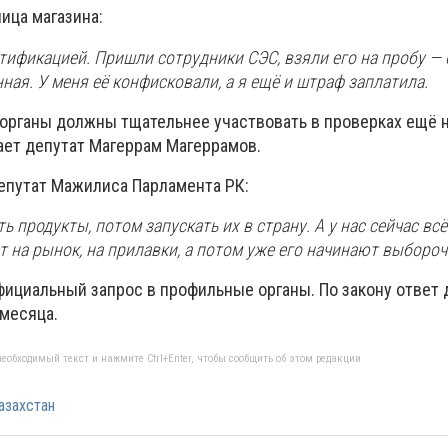
ица магазина:
ртификацией. Пришли сотрудники СЭС, взяли его на пробу — 
ная. У меня её конфисковали, а я ещё и штраф заплатила.
органы должны тщательнее участвовать в проверках ещё н
тает депутат Магеррам Магеррамов.
епутат Мажилиса Парламента РК:
ь продукты, потом запускать их в страну. А у нас сейчас вс
т на рынок, на прилавки, а потом уже его начинают выбороч
фициальный запрос в профильные органы. По закону ответ
 месяца.
еобходимый текст и нажмите Ctrl+Enter, чтобы сообщить об этом редакции
азахстан