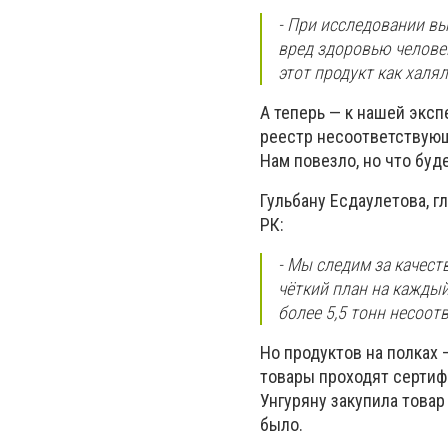
- При исследовании вы
вред здоровью челове
этот продукт как халя
А теперь — к нашей эксп
реестр несоответствующе
Нам повезло, но что буд
Гульбану Есдаулетова, 
РК:
- Мы следим за качест
чёткий план на каждый
более 5,5 тонн несоот
Но продуктов на полках 
товары проходят сертиф
Унгуряну закупила товар
было.