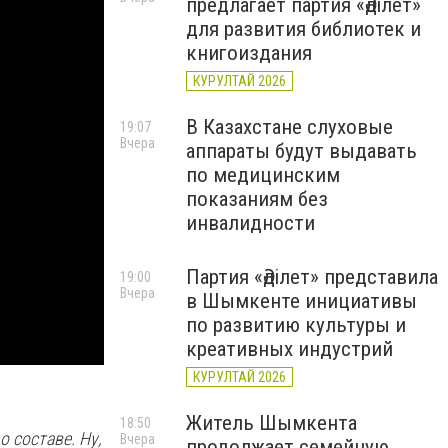
предлагает партия «Әділет»
для развития библиотек и
книгоиздания
КУРУЛТАЙ 2026
В Казахстане слуховые
19:07
Вчера
аппараты будут выдавать
по медицинским
показаниям без
инвалидности
Партия «Әділет» представила
19:00
Вчера
в Шымкенте инициативы
по развитию культуры и
креативных индустрий
КУРУЛТАЙ 2026
Житель Шымкента
18:50
 составе. Ну,
Вчера
продолжает семейную