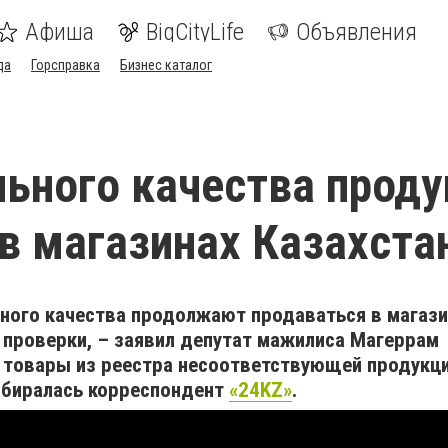
Афиша
BigCityLife
Объявления
да
Горсправка
Бизнес каталог
ьного качества прод
в магазинах Казахста
ного качества продолжают продаваться в магази
 проверки, – заявил депутат мажилиса Магеррам
 товары из реестра несоответствующей продукци
азбиралась корреспондент
«24KZ»
.