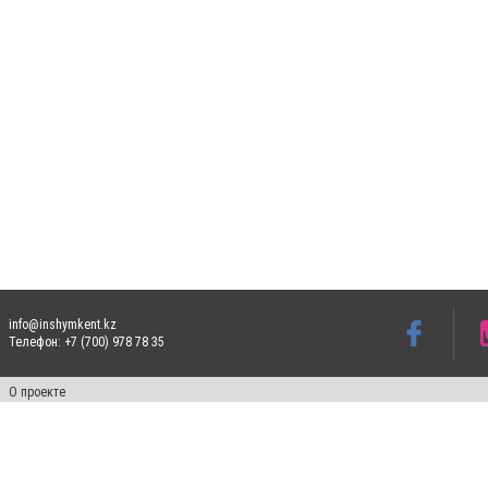
info@inshymkent.kz
Телефон: +7 (700) 978 78 35
О проекте
Свидетельство № 17809-СИ от 26 июля 2019 года
Все права защищены. Ретрансляция и цитирование материалов разрешается при ука