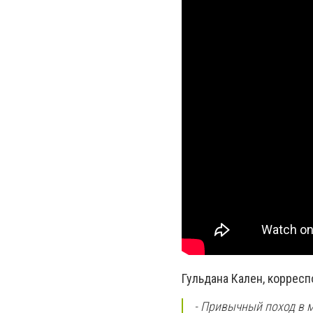
Гульдана Кален, корресп
- Привычный поход в м