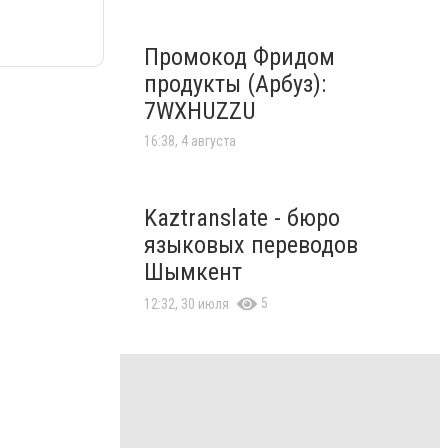
Промокод Фридом
продукты (Арбуз):
7WXHUZZU
16:38, 4 августа
Kaztranslate - бюро
языковых переводов
Шымкент
5
12:32, 30 июля