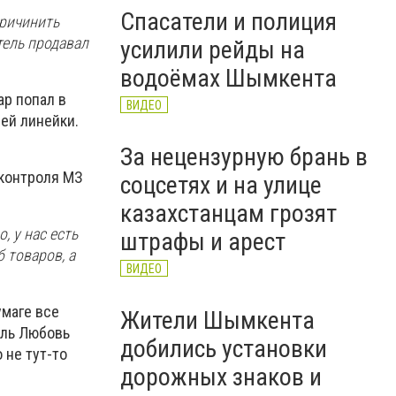
Спасатели и полиция
причинить
тель продавал
усилили рейды на
водоёмах Шымкента
ар попал в
ВИДЕО
сей линейки.
За нецензурную брань в
 контроля МЗ
соцсетях и на улице
казахстанцам грозят
, у нас есть
штрафы и арест
 товаров, а
ВИДЕО
умаге все
Жители Шымкента
ель Любовь
добились установки
 не тут-то
дорожных знаков и