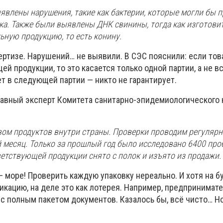
явлены нарушения, такие как бактерии, которые могли бы 
ка. Также были выявлены ДНК свинины, тогда как изготови
льную продукцию, то есть конину.
ертизе. Нарушений… не выявили. В СЭС пояснили: если тов
й продукции, то это касается только одной партии, а не в
ет в следующей партии — никто не гарантирует.
главный эксперт Комитета санитарно-эпидемиологического
вом продуктов внутри страны. Проверки проводим регулярно
 месяц. Только за прошлый год было исследовано 6400 проб
ветствующей продукции снято с полок и изъято из продажи.
— море! Проверить каждую упаковку нереально. И хотя на б
икацию, на деле это как лотерея. Например, предпринимат
 с полным пакетом документов. Казалось бы, всё чисто… Но