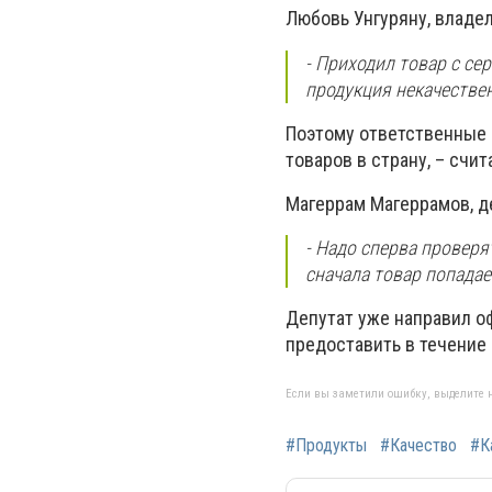
Любовь Унгуряну, владел
- Приходил товар с се
продукция некачествен
Поэтому ответственные 
товаров в страну, – счи
Магеррам Магеррамов, д
- Надо сперва проверят
сначала товар попадае
Депутат уже направил о
предоставить в течение
Если вы заметили ошибку, выделите н
#Продукты
#Качество
#К