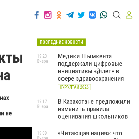
ПОСЛЕДНИЕ НОВОСТИ
укты
Медики Шымкента
19:23
Вчера
поддержали цифровые
на
инициативы «Әділет» в
сфере здравоохранения
КУРУЛТАЙ 2026
нах
В Казахстане предложили
19:17
Вчера
изменить правила
и не
оценивания школьников
«Читающая нация»: что
19:09
Вчера