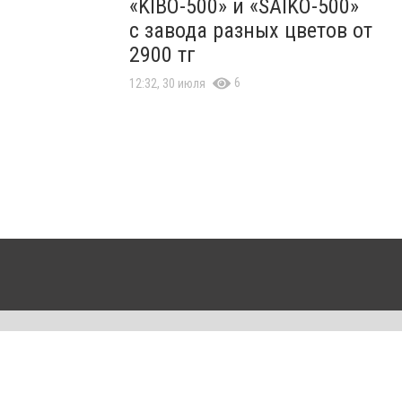
«KIBO-500» и «SAIKO-500»
с завода разных цветов от
2900 тг
6
12:32, 30 июля