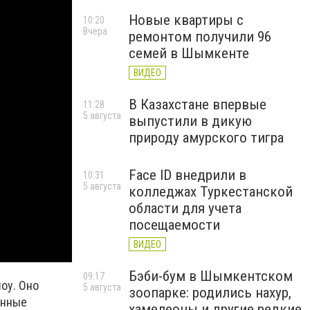
Новые квартиры с
10:20
Вчера
ремонтом получили 96
семей в Шымкенте
ВИДЕО
В Казахстане впервые
11:28
5 августа
выпустили в дикую
природу амурского тигра
Face ID внедрили в
10:31
5 августа
колледжах Туркестанской
области для учета
посещаемости
ВИДЕО
Бэби-бум в Шымкентском
09:17
оу. Оно
5 августа
зоопарке: родились нахур,
енные
хамелеоны и другие редкие