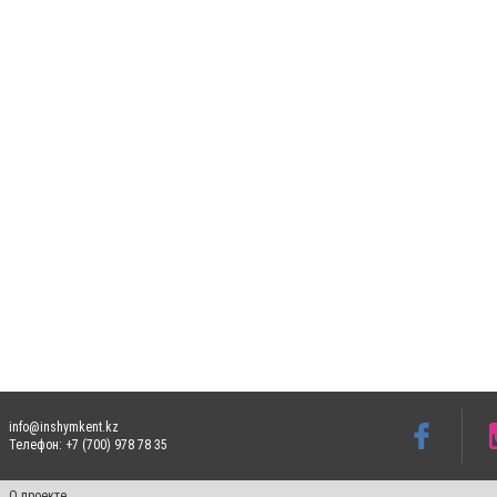
info@inshymkent.kz
Телефон: +7 (700) 978 78 35
О проекте