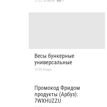
6
12:32, 30 июля
Весы бункерные
универсальные
13:59, Вчера
Промокод Фридом
продукты (Арбуз):
7WXHUZZU