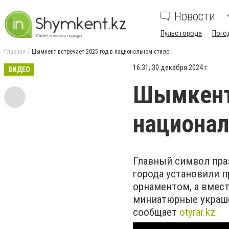
Новости
Пульс города
Пого
Главная
Шымкент встречает 2025 год в национальном стиле
16:31, 30 декабря 2024 г.
ВИДЕО
Шымкент 
национал
Главный символ праз
города установили 
орнаментом, а вмес
миниатюрные украше
сообщает
otyrar.kz