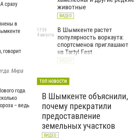
А сразу
животные
ВИДЕО
олнены в
В Шымкенте растет
17:59
 Шымкенте
4 августа
популярность воркаута:
спортсменов приглашают
, говорит
на Tartyl Fest
ВИДЕО
егда. Мира
Туркестанская область
13:10
4 августа
начала подготовку к
ТОП НОВОСТИ
отопительному сезону
ового года.
В Шымкенте объяснили,
2026–2027
сколько
почему прекратили
ороза – ведь
ВИДЕО
предоставление
земельных участков
ВИДЕО