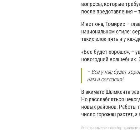
вопросы, которые требу
после представления – 
И вот она, Томирис – гл
национальном стиле: сер
таких елок пять и у каж
«Все будет хорошо», – ув
новогодний волшебник. 
– Все у нас будет хоро
нам и согласия!
В акимате Шымкента заве
Но расслабляться неког
новых районов. Работы 
число горожан растет, а
Если вы заметили ошибку, выделите н