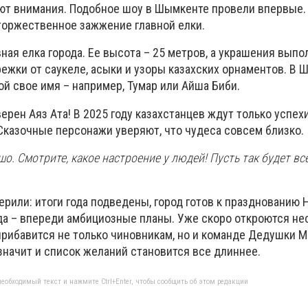
ют внимания. Подобное шоу в Шымкенте провели впервые. 
торжественное зажжение главной елки.
авная елка города. Ее высота – 25 метров, а украшения вып
ежки от саукеле, асыки и узоры казахских орнаментов. В
дой свое имя – например, Тумар или Айша Биби.
ерен Аяз Ата! В 2025 году казахстанцев ждут только успехи
Сказочные персонажи уверяют, что чудеса совсем близко.
шо. Смотрите, какое настроение у людей! Пусть так будет вс
рили: итоги года подведены, город готов к празднованию Н
да – впереди амбициозные планы. Уже скоро откроются не
прибавится не только чиновникам, но и команде Дедушки М
 значит и список желаний становится все длиннее.
еобходимый текст и нажмите Ctrl+Enter, чтобы сообщить об этом редакции