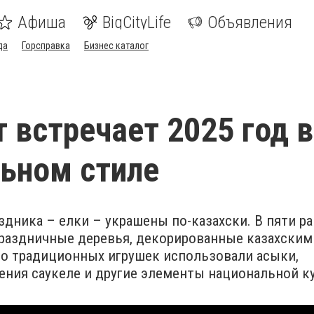
Афиша
BigCityLife
Объявления
да
Горсправка
Бизнес каталог
встречает 2025 год в
ьном стиле
дника – елки – украшены по-казахски. В пяти р
праздничные деревья, декорированные казахским
то традиционных игрушек использовали асыки,
ния саукеле и другие элементы национальной к