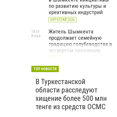
по развитию культуры и
креативных индустрий
КУРУЛТАЙ 2026
Житель Шымкента
18:50
Вчера
продолжает семейную
традицию голубеводства в
четвертом поколении
ВИДЕО
«Әділет» объединила
ТОП НОВОСТИ
17:22
Вчера
представителей всех
В Туркестанской
регионов на форуме
цифровых инициатив
области расследуют
КУРУЛТАЙ 2026
хищение более 500 млн
тенге из средств ОСМС