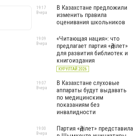
В Казахстане предложили
19:17
Вчера
изменить правила
оценивания школьников
«Читающая нация»: что
19:09
Вчера
предлагает партия «Әділет»
для развития библиотек и
книгоиздания
КУРУЛТАЙ 2026
В Казахстане слуховые
19:07
Вчера
аппараты будут выдавать
по медицинским
показаниям без
инвалидности
Партия «Әділет» представила
19:00
Вчера
в Шымкенте инициативы