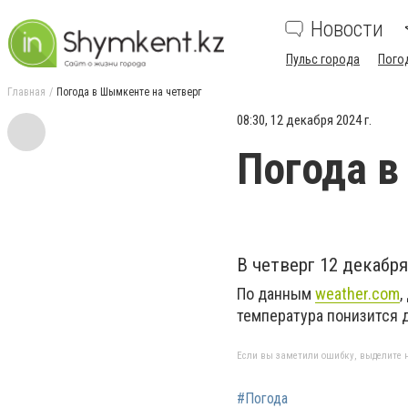
Новости
Пульс города
Пого
Главная
Погода в Шымкенте на четверг
08:30, 12 декабря 2024 г.
Погода в
В четверг 12 декабр
По данным
weather.com
,
температура понизится д
Если вы заметили ошибку, выделите н
#Погода