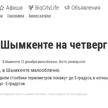
Афиша
BigCityLife
Объявления
да
Горсправка
Бизнес каталог
 Шымкенте на четверг
В Шымкенте 12 декабря малооблачно. Фото: pixabay.com
я, в Шымкенте малооблачно.
 днём столбики термометров покажут до 5 градуса, в ночн
о -5 градусов.
еобходимый текст и нажмите Ctrl+Enter, чтобы сообщить об этом редакции