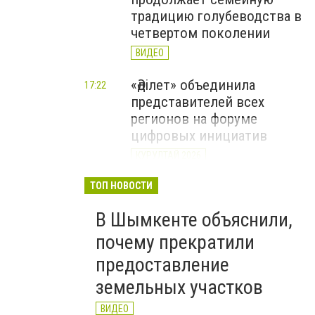
традицию голубеводства в
четвертом поколении
ВИДЕО
«Әділет» объединила
17:22
представителей всех
регионов на форуме
цифровых инициатив
КУРУЛТАЙ 2026
В Казахстане назвали
ТОП НОВОСТИ
12:15
самые
В Шымкенте объяснили,
высокооплачиваемые
вакансии июля
почему прекратили
предоставление
земельных участков
ВИДЕО