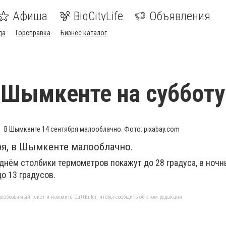
Афиша
BigCityLife
Объявления
да
Горсправка
Бизнес каталог
 Шымкенте на субботу
В Шымкенте 14 сентября малооблачно. Фото: pixabay.com
бря, в Шымкенте малооблачно.
 днём столбики термометров покажут до 28 градуса, в ноч
о 13 градусов.
еобходимый текст и нажмите Ctrl+Enter, чтобы сообщить об этом редакции