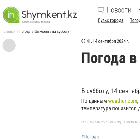
Новости
Пульс города
Пого
Главная
Погода в Шымкенте на субботу
08:41, 14 сентября 2024 г.
Погода в
В субботу, 14 сентя
По данным
weather.com
,
температура понизится д
Если вы заметили ошибку, выделите н
#Погода