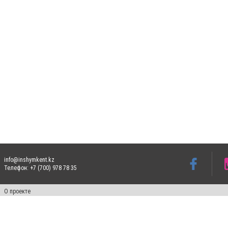
info@inshymkent.kz
Телефон: +7 (700) 978 78 35
О проекте
Свидетельство № 17809-СИ от 26 июля 2019 года
Все права защищены. Ретрансляция и цитирование материалов разрешается при ука