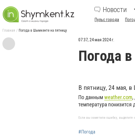
Новости
Пульс города
Пого
Главная
Погода в Шымкенте на пятницу
07:37, 24 мая 2024 г.
Погода в
В пятницу, 24 мая, 
По данным
weather.com
,
температура понизится д
Если вы заметили ошибку, выделите н
#Погода