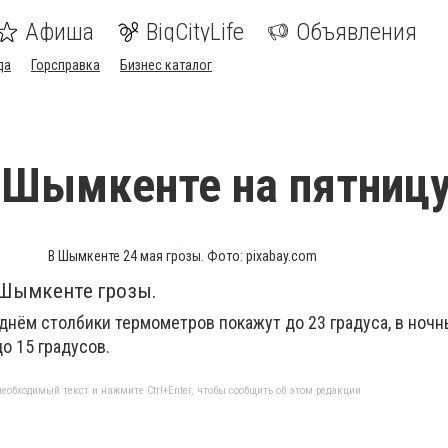
Афиша
BigCityLife
Объявления
да
Горсправка
Бизнес каталог
 Шымкенте на пятниц
В Шымкенте 24 мая грозы. Фото: pixabay.com
в Шымкенте грозы.
 днём столбики термометров покажут до 23 градуса, в ноч
о 15 градусов.
еобходимый текст и нажмите Ctrl+Enter, чтобы сообщить об этом редакции