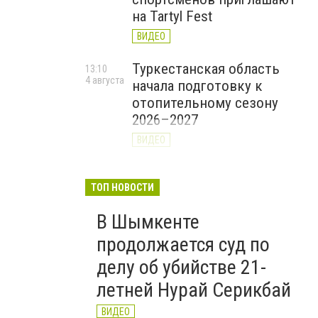
на Tartyl Fest
ВИДЕО
Туркестанская область
13:10
4 августа
начала подготовку к
отопительному сезону
2026–2027
ВИДЕО
На Шымкент и
10:19
4 августа
Туркестанскую область
ТОП НОВОСТИ
надвигаются ливни, град и
В Шымкенте
шквал
продолжается суд по
делу об убийстве 21-
летней Нурай Серикбай
ВИДЕО