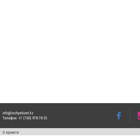
info@inshymkent.kz
Телефон: +7 (700) 978 78 35
О проекте