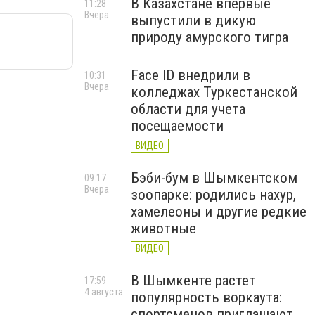
В Казахстане впервые
11:28
Вчера
выпустили в дикую
природу амурского тигра
Face ID внедрили в
10:31
Вчера
колледжах Туркестанской
области для учета
посещаемости
ВИДЕО
Бэби-бум в Шымкентском
09:17
Вчера
зоопарке: родились нахур,
хамелеоны и другие редкие
животные
ВИДЕО
В Шымкенте растет
17:59
4 августа
популярность воркаута:
спортсменов приглашают