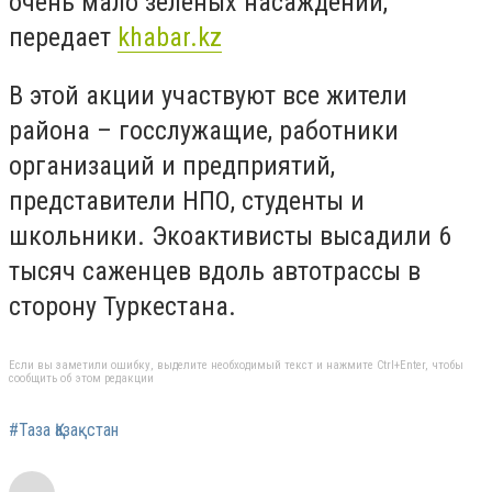
очень мало зелёных насаждений,
передает
khabar.kz
В этой акции участвуют все жители
района – госслужащие, работники
организаций и предприятий,
представители НПО, студенты и
школьники. Экоактивисты высадили 6
тысяч саженцев вдоль автотрассы в
сторону Туркестана.
Если вы заметили ошибку, выделите необходимый текст и нажмите Ctrl+Enter, чтобы
сообщить об этом редакции
#Таза Қазақстан