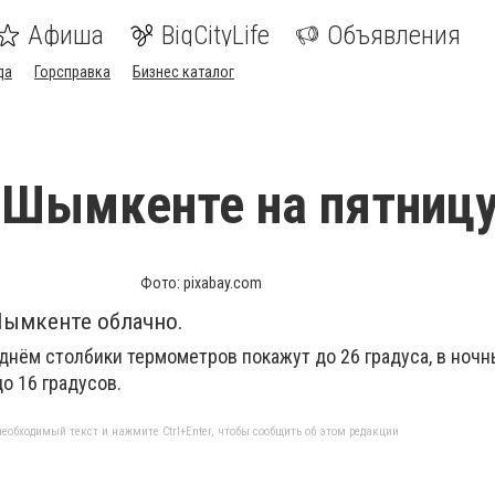
Афиша
BigCityLife
Объявления
да
Горсправка
Бизнес каталог
 Шымкенте на пятниц
Фото: pixabay.com
 Шымкенте облачно.
 днём столбики термометров покажут до 26 градуса, в ноч
о 16 градусов.
еобходимый текст и нажмите Ctrl+Enter, чтобы сообщить об этом редакции