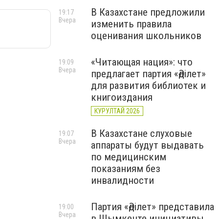
В Казахстане предложили
19:17
Вчера
изменить правила
оценивания школьников
«Читающая нация»: что
19:09
Вчера
предлагает партия «Әділет»
для развития библиотек и
книгоиздания
КУРУЛТАЙ 2026
В Казахстане слуховые
19:07
Вчера
аппараты будут выдавать
по медицинским
показаниям без
инвалидности
Партия «Әділет» представила
19:00
Вчера
в Шымкенте инициативы