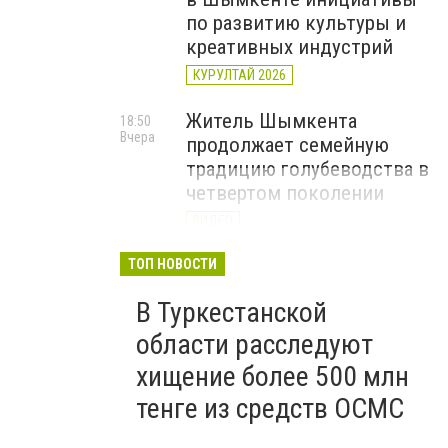
по развитию культуры и
креативных индустрий
КУРУЛТАЙ 2026
Житель Шымкента
18:50
Вчера
продолжает семейную
традицию голубеводства в
четвертом поколении
ВИДЕО
«Әділет» объединила
ТОП НОВОСТИ
17:22
Вчера
представителей всех
В Туркестанской
регионов на форуме
цифровых инициатив
области расследуют
КУРУЛТАЙ 2026
хищение более 500 млн
тенге из средств ОСМС