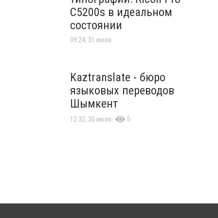
C5200s в идеальном
состоянии
09:24, 31 июля
Kaztranslate - бюро
языковых переводов
Шымкент
5
12:32, 30 июля