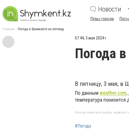
Новости
Пульс города
Пого
Главная
Погода в Шымкенте на пятницу
07:44, 3 мая 2024 г.
Погода в
В пятницу, 3 мая, в
По данным
weather.com
,
температура понизится д
Если вы заметили ошибку, выделите н
#Погода