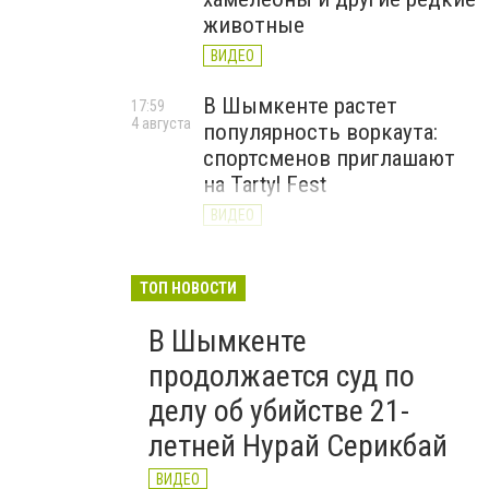
животные
ВИДЕО
В Шымкенте растет
17:59
4 августа
популярность воркаута:
спортсменов приглашают
на Tartyl Fest
ВИДЕО
Туркестанская область
13:10
4 августа
начала подготовку к
ТОП НОВОСТИ
отопительному сезону
В Шымкенте
2026–2027
продолжается суд по
ВИДЕО
делу об убийстве 21-
летней Нурай Серикбай
ВИДЕО