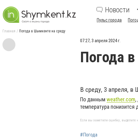
Новости
Пульс города
Пого
Главная
Погода в Шымкенте на среду
07:27, 3 апреля 2024 г.
Погода в
В среду, 3 апреля, 
По данным
weather.com
,
температура понизится д
Если вы заметили ошибку, выделите н
#Погода