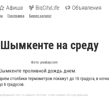
Афиша
BigCityLife
Объявления
да
Горсправка
Бизнес каталог
 Шымкенте на среду
Фото: pixabay.com
в Шымкенте проливной дождь днем.
 днём столбики термометров покажут до 16 градуса, в ноч
о 6 градусов.
еобходимый текст и нажмите Ctrl+Enter, чтобы сообщить об этом редакции