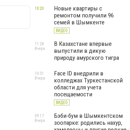
Новые квартиры с
10:20
ремонтом получили 96
семей в Шымкенте
ВИДЕО
В Казахстане впервые
11:28
Вчера
выпустили в дикую
природу амурского тигра
Face ID внедрили в
10:31
Вчера
колледжах Туркестанской
области для учета
посещаемости
ВИДЕО
Бэби-бум в Шымкентском
09:17
Вчера
зоопарке: родились нахур,
хамелеоны и другие редкие