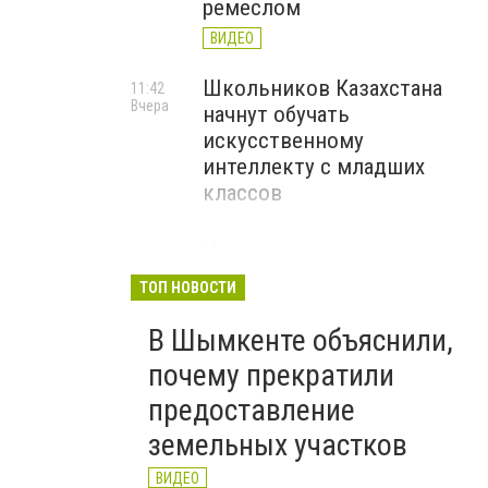
ремеслом
ВИДЕО
Школьников Казахстана
11:42
Вчера
начнут обучать
искусственному
интеллекту с младших
классов
Новые квартиры с
10:20
Вчера
ремонтом получили 96
ТОП НОВОСТИ
семей в Шымкенте
В Шымкенте объяснили,
ВИДЕО
почему прекратили
предоставление
земельных участков
ВИДЕО