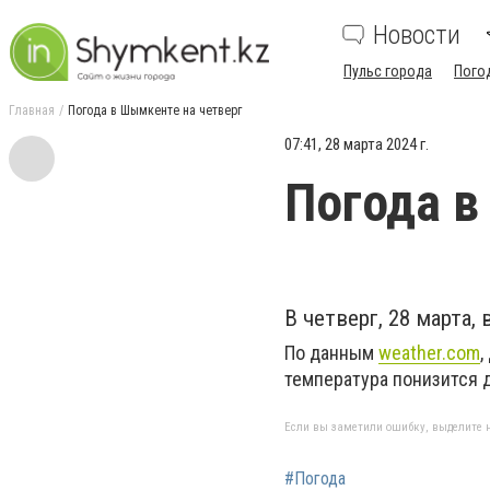
Новости
Пульс города
Пого
Главная
Погода в Шымкенте на четверг
07:41, 28 марта 2024 г.
Погода в
В четверг, 28 марта
По данным
weather.com
,
температура понизится д
Если вы заметили ошибку, выделите н
#Погода