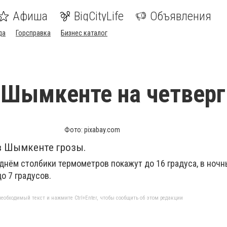
Афиша
BigCityLife
Объявления
да
Горсправка
Бизнес каталог
 Шымкенте на четверг
Фото: pixabay.com
, в Шымкенте грозы.
 днём столбики термометров покажут до 16 градуса, в ноч
о 7 градусов.
еобходимый текст и нажмите Ctrl+Enter, чтобы сообщить об этом редакции