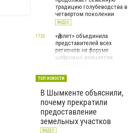
традицию голубеводства в
четвертом поколении
ВИДЕО
«Әділет» объединила
17:22
представителей всех
регионов на форуме
цифровых инициатив
КУРУЛТАЙ 2026
В Казахстане назвали
ТОП НОВОСТИ
12:15
самые
В Шымкенте объяснили,
высокооплачиваемые
вакансии июля
почему прекратили
предоставление
земельных участков
ВИДЕО