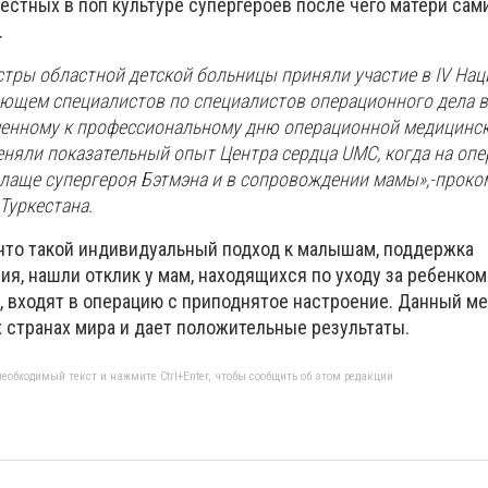
естных в поп культуре супергероев после чего матери сам
.
тры областной детской больницы приняли участие в IV На
ющем специалистов по специалистов операционного дела в U
роченному к профессиональному дню операционной медицинск
еняли показательный опыт Центра сердца UMC, когда на оп
плаще супергероя Бэтмэна и в сопровождении мамы»,-прок
Туркестана.
что такой индивидуальный подход к малышам, поддержка
я, нашли отклик у мам, находящихся по уходу за ребенком.
, входят в операцию с приподнятое настроение. Данный м
 странах мира и дает положительные результаты.
еобходимый текст и нажмите Ctrl+Enter, чтобы сообщить об этом редакции