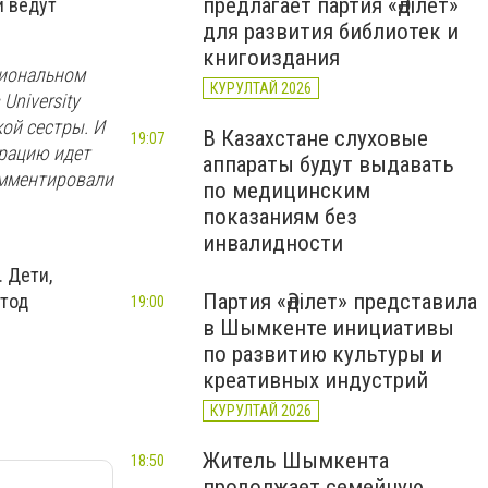
предлагает партия «Әділет»
и ведут
для развития библиотек и
книгоиздания
циональном
КУРУЛТАЙ 2026
niversity
ой сестры. И
В Казахстане слуховые
19:07
ерацию идет
аппараты будут выдавать
омментировали
по медицинским
показаниям без
инвалидности
 Дети,
Партия «Әділет» представила
етод
19:00
в Шымкенте инициативы
по развитию культуры и
креативных индустрий
КУРУЛТАЙ 2026
Житель Шымкента
18:50
продолжает семейную