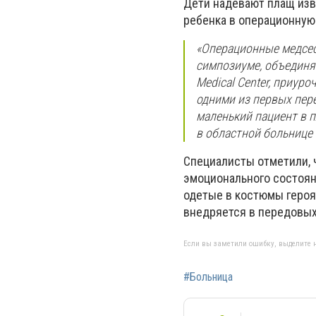
Дети надевают плащ изв
ребенка в операционную
«Операционные медсес
симпозиуме, объединя
Medical Center, приу
одними из первых пер
маленький пациент в 
в областной больнице 
Специалисты отметили, 
эмоционального состояни
одетые в костюмы героя
внедряется в передовых
Если вы заметили ошибку, выделите н
#Больница