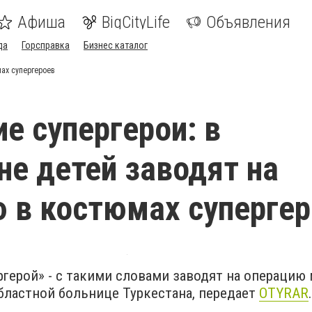
Афиша
BigCityLife
Объявления
да
Горсправка
Бизнес каталог
мах супергероев
е супергерои: в
не детей заводят на
 в костюмах суперге
герой» - с такими словами заводят на операцию
бластной больнице Туркестана, передает
OTYRAR
.