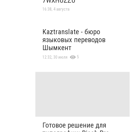
7WXHUZZU
16:38, 4 августа
Kaztranslate - бюро
языковых переводов
Шымкент
5
12:32, 30 июля
Готовое решение для