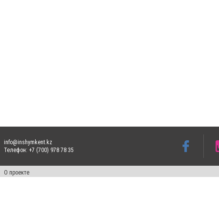
info@inshymkent.kz
Телефон: +7 (700) 978 78 35
О проекте
Свидетельство № 17809-СИ от 26 июля 2019 года
Все права защищены. Ретрансляция и цитирование материалов разрешается при ука