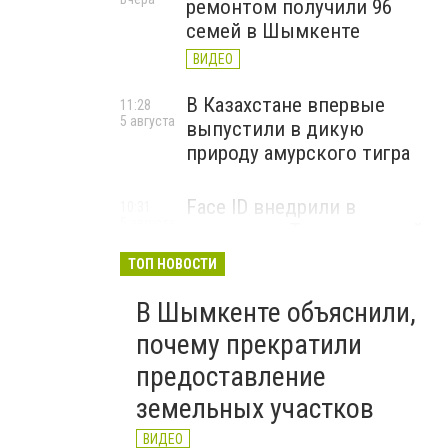
ремонтом получили 96
семей в Шымкенте
ВИДЕО
В Казахстане впервые
11:28
5 августа
выпустили в дикую
природу амурского тигра
Face ID внедрили в
10:31
5 августа
колледжах Туркестанской
области для учета
ТОП НОВОСТИ
посещаемости
В Шымкенте объяснили,
ВИДЕО
почему прекратили
предоставление
земельных участков
ВИДЕО