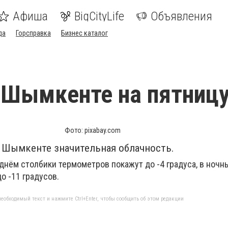
Афиша
BigCityLife
Объявления
да
Горсправка
Бизнес каталог
 Шымкенте на пятниц
Фото: pixabay.com
 в Шымкенте значительная облачность.
 днём столбики термометров покажут до -4 градуса, в ночн
о -11 градусов.
еобходимый текст и нажмите Ctrl+Enter, чтобы сообщить об этом редакции