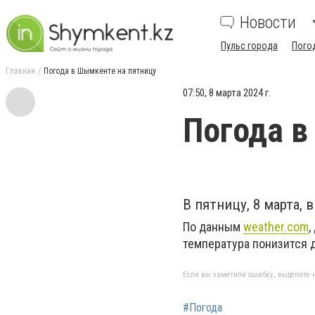
Новости
Пульс города
Пого
Главная
Погода в Шымкенте на пятницу
07:50, 8 марта 2024 г.
Погода в
В пятницу, 8 марта,
По данным
weather.com
,
температура понизится д
Если вы заметили ошибку, выделите н
#Погода