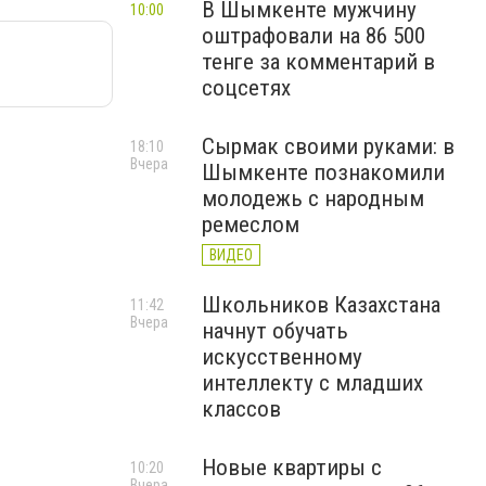
В Шымкенте мужчину
10:00
оштрафовали на 86 500
тенге за комментарий в
соцсетях
Сырмак своими руками: в
18:10
Вчера
Шымкенте познакомили
молодежь с народным
ремеслом
ВИДЕО
Школьников Казахстана
11:42
Вчера
начнут обучать
искусственному
интеллекту с младших
классов
Новые квартиры с
10:20
Вчера