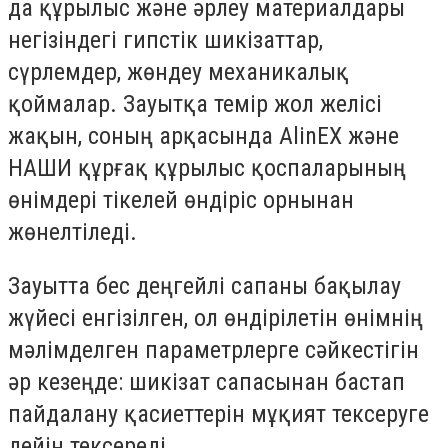
да құрылыс және әрлеу материалдары
негізіндегі гипстік шикізаттар,
сүрлемдер, жөндеу механикалық
қоймалар. Зауытқа темір жол желісі
жақын, соның арқасында AlinEX және
НАШИ құрғақ құрылыс қоспаларының
өнімдері тікелей өндіріс орнынан
жөнелтіледі.
Зауытта бес деңгейлі сапаны бақылау
жүйесі енгізілген, ол өндірілетін өнімнің
мәлімделген параметрлерге сәйкестігін
әр кезеңде: шикізат сапасынан бастап
пайдалану қасиеттерін мұқият тексеруге
дейін тексереді.