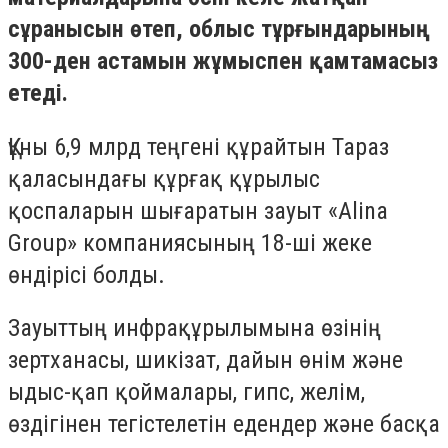
сұранысын өтеп, облыс тұрғындарының
300-ден астамын жұмыспен қамтамасыз
етеді.
Құны 6,9 млрд теңгені құрайтын Тараз
қаласындағы құрғақ құрылыс
қоспаларын шығаратын зауыт «Alina
Group» компаниясының 18-ші жеке
өндірісі болды.
Зауыттың инфрақұрылымына өзінің
зертханасы, шикізат, дайын өнім және
ыдыс-қап қоймалары, гипс, желім,
өздігінен тегістелетін едендер және басқа