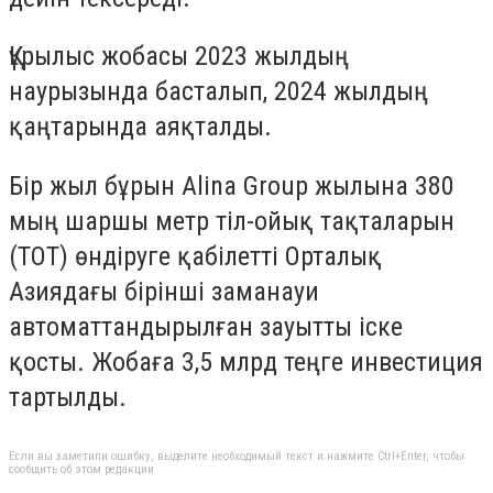
Құрылыс жобасы 2023 жылдың
наурызында басталып, 2024 жылдың
қаңтарында аяқталды.
Бір жыл бұрын Alina Group жылына 380
мың шаршы метр тіл-ойық тақталарын
(ТОТ) өндіруге қабілетті Орталық
Азиядағы бірінші заманауи
автоматтандырылған зауытты іске
қосты. Жобаға 3,5 млрд теңге инвестиция
тартылды.
Если вы заметили ошибку, выделите необходимый текст и нажмите Ctrl+Enter, чтобы
сообщить об этом редакции