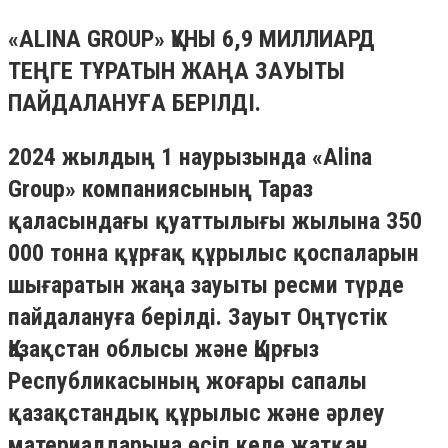
«ALINA GROUP» ҚҰНЫ 6,9 МИЛЛИАРД
ТЕҢГЕ ТҰРАТЫН ЖАҢА ЗАУЫТЫ
ПАЙДАЛАНУҒА БЕРІЛДІ.
2024 жылдың 1 наурызында «Alina
Group» компаниясының Тараз
қаласындағы қуаттылығы жылына 350
000 тонна құрғақ құрылыс қоспаларын
шығаратын жаңа зауыты ресми түрде
пайдалануға берілді. Зауыт Оңтүстік
Қазақстан облысы және Қырғыз
Республикасының жоғары сапалы
қазақстандық құрылыс және әрлеу
материалдарына өсіп келе жатқан