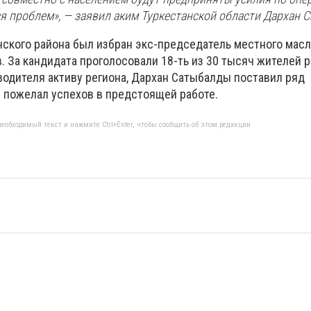
 проблем», — заявил аким Туркестанской области Дархан 
кого района был избран экс-председатель местного масл
 За кандидата проголосовали 18-ть из 30 тысяч жителей р
водителя активу региона, Дархан Сатыбалды поставил ряд
 пожелал успехов в предстоящей работе.
еобходимый текст и нажмите Ctrl+Enter, чтобы сообщить об этом редакции