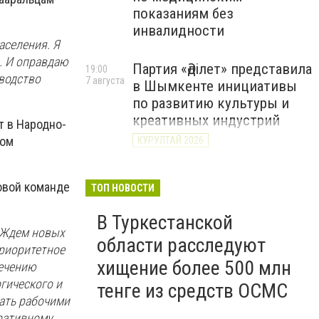
показаниям без
инвалидности
аселения. Я
. И оправдаю
Партия «Әділет» представила
19:00
оводство
7 августа
в Шымкенте инициативы
по развитию культуры и
креативных индустрий
т в Народно-
том
КУРУЛТАЙ 2026
Житель Шымкента
18:50
7 августа
овой команде
продолжает семейную
ТОП НОВОСТИ
традицию голубеводства в
В Туркестанской
четвертом поколении
. Ждем новых
области расследуют
ВИДЕО
риоритетное
хищение более 500 млн
лечению
гического и
тенге из средств ОСМС
ать рабочими
еративному