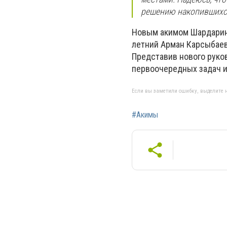
решению накопившихся
Новым акимом Шардаринс
летний Арман Карсыбаев.
Представив нового руко
первоочередных задач и
Если вы заметили ошибку, выделите н
#Акимы