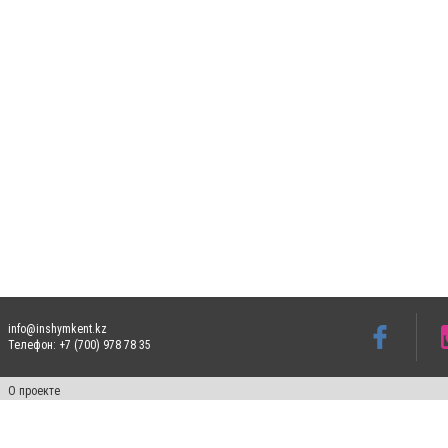
info@inshymkent.kz
Телефон: +7 (700) 978 78 35
О проекте
Свидетельство № 17809-СИ от 26 июля 2019 года
Все права защищены. Ретрансляция и цитирование материалов разрешается при ука