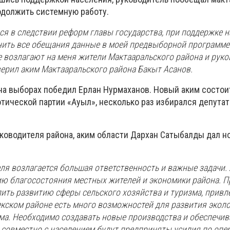
одолжить системную работу.
лся в следствии реформ главы государства, при поддержке н
нить все обещания данные в моей предвыборной программе
е возлагают на меня жители Мактааральского района и рук
верил аким Мактааральского района Бакыт Асанов.
на выборах победил Ерлан Нурмаханов. Новый аким состои
тической партии «Ауыл», несколько раз избирался депута
ководителя района, аким области Дархан Сатыбалды дал н
еля возлагается большая ответственность и важные задачи
ю благосостояния местных жителей и экономики района. П
лить развитию сферы сельского хозяйства и туризма, прив
екском районе есть много возможностей для развития эколо
ма. Необходимо создавать новые производства и обеспечив
о совместно с населением будут предприняты усилия по оп