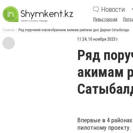
Новости
Пульс города
Пого
Главная
Ряд поручений новоизбранным акимам районов дал Дархан Сатыбалды
11:24, 10 ноября 2023 г.
Ряд пору
акимам р
Сатыбал
Впервые в 4 района
пилотному проекту.