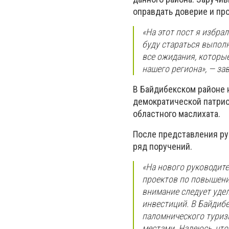
оправдать доверие и пр
«На этот пост я избра
буду стараться выпол
все ожидания, которы
нашего региона», — за
В Байдибекском районе 
демократической патрио
областного маслихата.
После представления ру
ряд поручений.
«На нового руководит
проектов по повышени
внимание следует уде
инвестиций. В Байдиб
паломнического туриз
местами. Надеюсь, чт