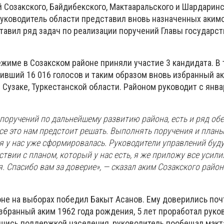
 Созакского, Байдибекского, Мактааральского и Шардаринс
уководитель области представил вновь назначенных аким
тавил ряд задач по реализации поручений Главы государст
жиме в Созакском районе приняли участие 3 кандидата. В
ивший 16 016 голосов и таким образом вновь избранный а
в Сузаке, Туркестанской области. Районом руководит с янв
 поручений по дальнейшему развитию района, есть и ряд об
Все это нам предстоит решать. Выполнять поручения и план
я у нас уже сформировалась. Руководители управлений буд
ствии с планом, который у нас есть, я же приложу все усил
 Спасибо вам за доверие», — сказал аким Созакского райо
оне на выборах победил Бакыт Асанов. Ему доверились поч
збранный аким 1962 года рождения, 5 лет проработал рук
вшись поддержкой населения, руководитель пообещал мак