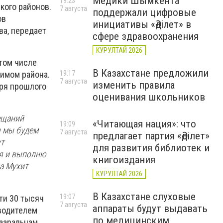
Медики Шымкента
19:23
кого районов.
7 августа
поддержали цифровые
ов
инициативы «Әділет» в
ва, передает
сфере здравоохранения
КУРУЛТАЙ 2026
 том числе
В Казахстане предложили
19:17
кимом района.
7 августа
изменить правила
аря прошлого
оценивания школьников
ещаний
«Читающая нация»: что
19:09
ы мы будем
7 августа
предлагает партия «Әділет»
ут
для развития библиотек и
ия и выполню
книгоиздания
на Мухит
КУРУЛТАЙ 2026
В Казахстане слуховые
19:07
ти 30 тысяч
7 августа
аппараты будут выдавать
оводителем
по медицинским
тааральцам