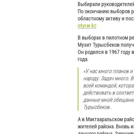
Выбирали руководителей
По окончанию выборов р
областному активу и пос
otyrar.kz
В выборах в пилотном ре
Мухит Турысбеков получ
Он родился в 1967 году 
года.
«У нас много планов и
народу. Задач много. 
всей командой, котора
действовать в соответ
данные мной обещания.
Турысбеков.
А в Мактааральском рай
жителей района. Вновь и
данного района. Заручи