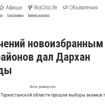
Афиша
BigCityLife
Объявления
да
Горсправка
Бизнес каталог
чений новоизбранным
айонов дал Дархан
ды
Фото: pixabay.com
х Туркестанской области прошли выборы акимов 