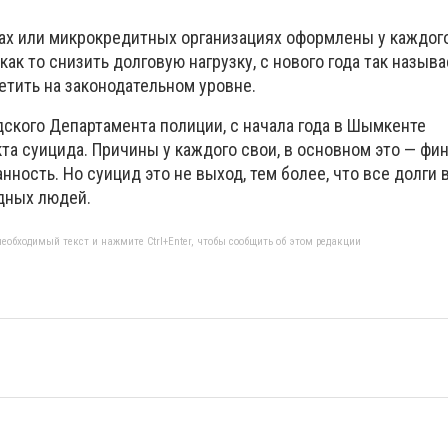
ах или микрокредитных организациях оформлены у каждог
 как то снизить долговую нагрузку, с нового года так назыв
етить на законодательном уровне.
дского Департамента полиции, с начала года в Шымкенте
та суицида. Причины у каждого свои, в основном это — ф
нность. Но суицид это не выход, тем более, что все долги 
одных людей.
еобходимый текст и нажмите Ctrl+Enter, чтобы сообщить об этом редакции