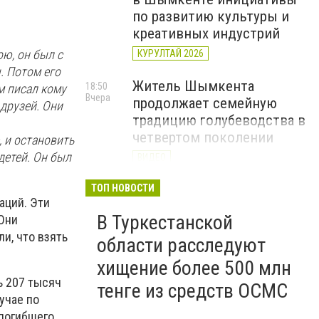
по развитию культуры и
креативных индустрий
ою, он был с
КУРУЛТАЙ 2026
. Потом его
Житель Шымкента
18:50
м писал кому
Вчера
продолжает семейную
 друзей. Они
традицию голубеводства в
четвертом поколении
 и остановить
детей. Он был
ВИДЕО
«Әділет» объединила
ТОП НОВОСТИ
17:22
аций. Эти
Вчера
представителей всех
В Туркестанской
 Они
регионов на форуме
и, что взять
цифровых инициатив
области расследуют
КУРУЛТАЙ 2026
хищение более 500 млн
ь 207 тысяч
тенге из средств ОСМС
учае по
погибшего,