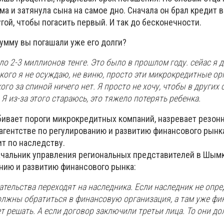
ма и затянула сына на самое дно. Сначала он брал кредит 
угой, чтобы погасить первый. И так до бесконечности.
умму вы погашали уже его долги?
ло 2-3 миллионов тенге. Это было в прошлом году. сейас я 
никого я не осуждаю, не виню, просто эти микрокредитные ор
ого за спиной ничего нет. Я просто не хочу, чтобы в других
Я из-за этого стараюсь, это тяжело потерять ребенка.
обивает пороги микрокредитных компаний, назревает резон
В агентстве по регулированию и развитию финансового рынка
т по наследству.
ачальник управления региональных представителей в Шым
анию и развитию финансового рынка:
зательства переходят на наследника. Если наследник не опре
олжны обратиться в финансовую организация, а там уже фи
т решать. А если договор заключили третьи лица. То они д