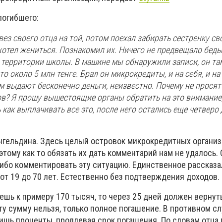
погибшего:
вез своего отца на той, потом поехал забирать сестренку св
хотел жениться. Познакомил их. Ничего не предвещало беды
территории школы. В машине мы обнаружили записи, он та
то около 5 млн тенге. Брал он микрокредиты, и на себя, и на
им выдают бесконечно деньги, неизвестно. Почему не просят
в? Я прошу вышестоящие органы обратить на это внимание,
 как выплачивать все это, после него остались еще четверо 
ангельдина. Здесь целый островок микрокредитных организ
этому как то обязать их дать комментарий нам не удалось.
ибо комментировать эту ситуацию. Единственное рассказал
от 19 до 70 лет. Естественно без подтверждения доходов.
решь к примеру 170 тысяч, то через 25 дней должен вернут
эту сумму нельзя, только полное погашение. В противном сл
ишь проценты, продлевая срок погашения. По словам отца 