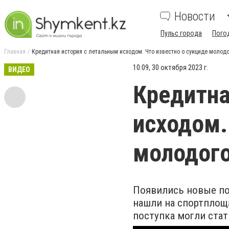
Новости
Пульс города
Пого
Главная
Кредитная история с летальным исходом. Что известно о суициде молод
10:09, 30 октября 2023 г.
ВИДЕО
Кредитна
исходом.
молодого
Появились новые под
нашли на спортплощ
поступка могли ста