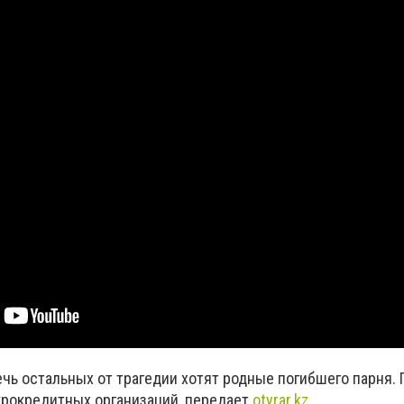
чь остальных от трагедии хотят родные погибшего парня. 
рокредитных организаций, передает
otyrar.kz