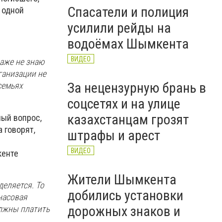
Спасатели и полиция
в одной
усилили рейды на
водоёмах Шымкента
ВИДЕО
даже не знаю
ганизации не
За нецензурную брань в
 семьях
соцсетях и на улице
казахстанцам грозят
ный вопрос,
 говорят,
штрафы и арест
ВИДЕО
кенте
Жители Шымкента
деляется. То
добились установки
насовая
дорожных знаков и
олжны платить