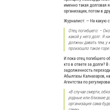
именно такая долговая я
организации, потом в др
Журналист: — На какую с
Отец погибшего: – Око
какой у него долг. Я 
должны давать тем, у к
произошло такое горе. 
И пока отец погибшего 
кто в ответе за долги? 
задолженность переходи
Абылгазы Калназаров, н
Агентства по регулиров
«В случае смерти, обя
родные или близкие д
организация сама буде
сами».