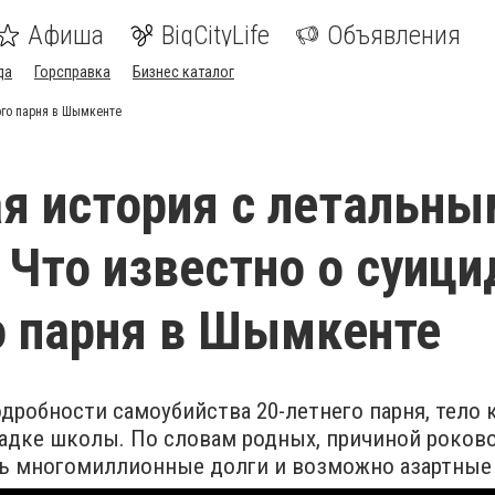
Афиша
BigCityLife
Объявления
да
Горсправка
Бизнес каталог
ого парня в Шымкенте
я история с летальны
 Что известно о суици
 парня в Шымкенте
робности самоубийства 20-летнего парня, тело 
адке школы. По словам родных, причиной роков
ть многомиллионные долги и возможно азартные