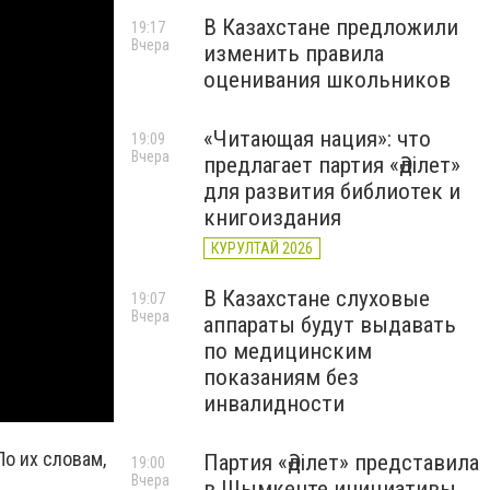
В Казахстане предложили
19:17
Вчера
изменить правила
оценивания школьников
«Читающая нация»: что
19:09
Вчера
предлагает партия «Әділет»
для развития библиотек и
книгоиздания
КУРУЛТАЙ 2026
В Казахстане слуховые
19:07
Вчера
аппараты будут выдавать
по медицинским
показаниям без
инвалидности
По их словам,
Партия «Әділет» представила
19:00
Вчера
в Шымкенте инициативы