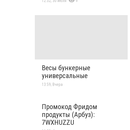
6
12:32, 30 июля
Весы бункерные
универсальные
13:59, Вчера
Промокод Фридом
продукты (Арбуз):
7WXHUZZU