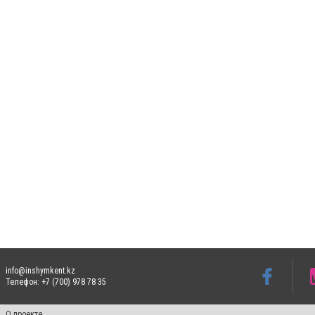
info@inshymkent.kz
Телефон: +7 (700) 978 78 35
О проекте