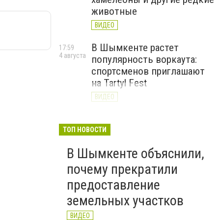
животные
ВИДЕО
В Шымкенте растет
17:59
4 августа
популярность воркаута:
спортсменов приглашают
на Tartyl Fest
ВИДЕО
Туркестанская область
13:10
4 августа
начала подготовку к
ТОП НОВОСТИ
отопительному сезону
В Шымкенте объяснили,
2026–2027
почему прекратили
ВИДЕО
предоставление
земельных участков
ВИДЕО