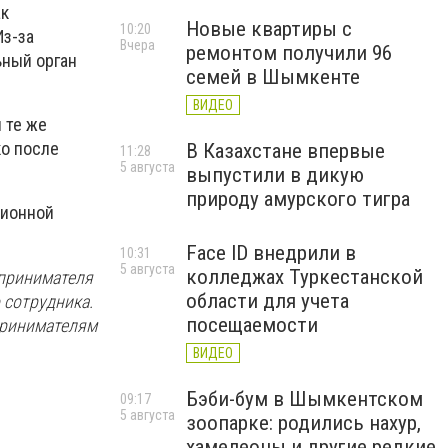
ак
Новые квартиры с
10:20
Из-за
Вчера
ремонтом получили 96
ьный орган
семей в Шымкенте
ВИДЕО
 те же
ко после
В Казахстане впервые
11:28
5 августа
выпустили в дикую
природу амурского тигра
ционной
Face ID внедрили в
10:31
5 августа
колледжах Туркестанской
дпринимателя
области для учета
 сотрудника.
посещаемости
принимателям
ВИДЕО
Бэби-бум в Шымкентском
09:17
5 августа
зоопарке: родились нахур,
хамелеоны и другие редкие