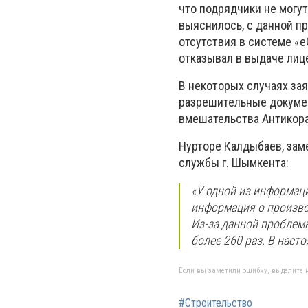
что подрядчики не могу
выяснилось, с данной пр
отсутствия в системе «
отказывал в выдаче лиц
В некоторых случаях за
разрешительные докумен
вмешательства Антикора
Нурторе Калдыбаев, зам
службы г. Шымкента:
«У одной из информац
информация о произво
Из-за данной проблем
более 260 раз. В наст
Если вы заметили ошибку, выделите н
#Строительство