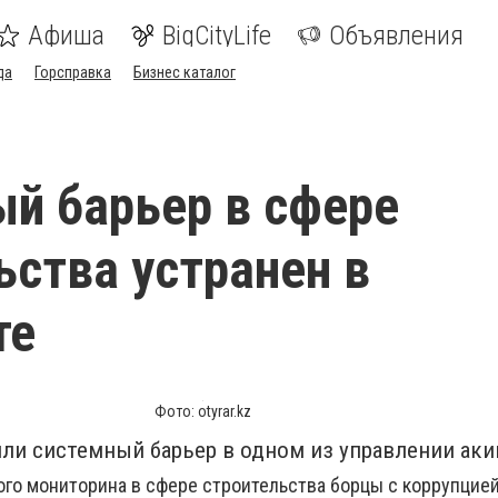
Афиша
BigCityLife
Объявления
да
Горсправка
Бизнес каталог
й барьер в сфере
ьства устранен в
те
Фото: otyrar.kz
ли системный барьер в одном из управлении аки
ого мониторина в сфере строительства борцы с коррупцие