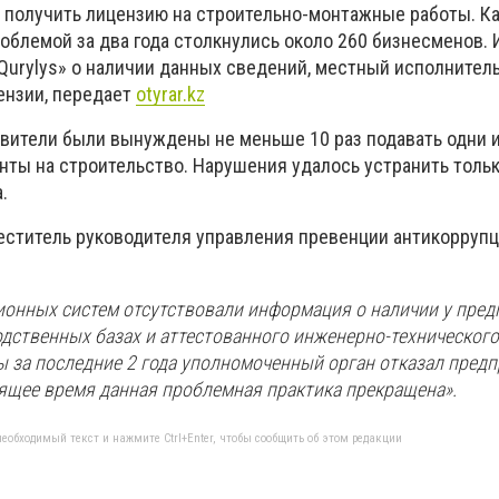
т получить лицензию на строительно-монтажные работы. К
облемой за два года столкнулись около 260 бизнесменов. 
eQurylys» о наличии данных сведений, местный исполнител
ензии, передает
otyrar.kz
явители были вынуждены не меньше 10 раз подавать одни и
ты на строительство. Нарушения удалось устранить толь
.
еститель руководителя управления превенции антикорруп
ионных систем отсутствовали информация о наличии у пре
дственных базах и аттестованного инженерно-технического
ы за последние 2 года уполномоченный орган отказал пред
оящее время данная проблемная практика прекращена».
еобходимый текст и нажмите Ctrl+Enter, чтобы сообщить об этом редакции