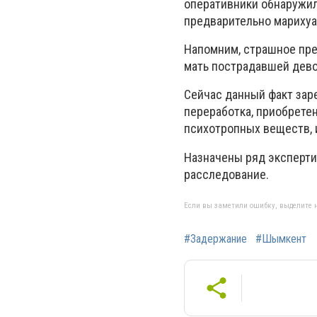
оперативники обнаружил
предварительно марихуа
Напомним, страшное пре
мать пострадавшей дево
Сейчас данный факт заре
переработка, приобретен
психотропных веществ, и
Назначены ряд эксперти
расследование.
Если вы заметили ошибку, выделите н
#Задержание
#Шымкент