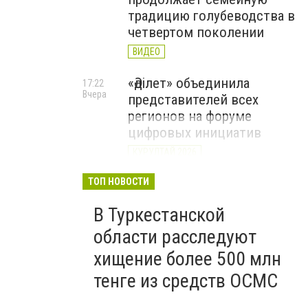
традицию голубеводства в
четвертом поколении
ВИДЕО
«Әділет» объединила
17:22
Вчера
представителей всех
регионов на форуме
цифровых инициатив
КУРУЛТАЙ 2026
В Казахстане назвали
ТОП НОВОСТИ
12:15
Вчера
самые
В Туркестанской
высокооплачиваемые
вакансии июля
области расследуют
хищение более 500 млн
тенге из средств ОСМС