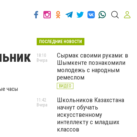
ПОСЛЕДНИЕ НОВОСТИ
льник
Сырмак своими руками: в
18:10
Вчера
Шымкенте познакомили
молодежь с народным
ремеслом
ВИДЕО
ные часы
Школьников Казахстана
11:42
Вчера
начнут обучать
искусственному
интеллекту с младших
классов