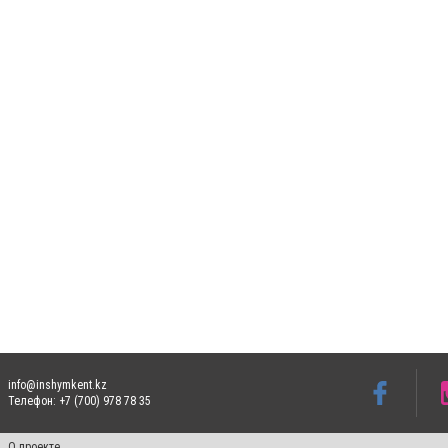
info@inshymkent.kz
Телефон: +7 (700) 978 78 35
О проекте