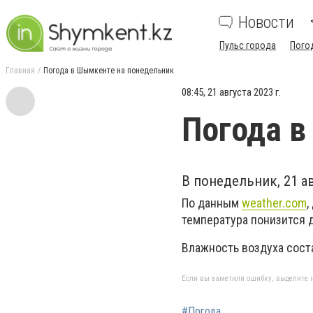
Новости
Пульс города
Пого
Главная
Погода в Шымкенте на понедельник
08:45, 21 августа 2023 г.
Погода в
В понедельник, 21 а
По данным
weather.com
,
температура понизится д
Влажность воздуха сост
Если вы заметили ошибку, выделите н
#Погода