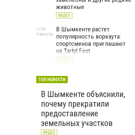
животные
ВИДЕО
В Шымкенте растет
17:59
4 августа
популярность воркаута:
спортсменов приглашают
на Tartyl Fest
ВИДЕО
Туркестанская область
13:10
4 августа
начала подготовку к
ТОП НОВОСТИ
отопительному сезону
В Шымкенте объяснили,
2026–2027
почему прекратили
ВИДЕО
предоставление
земельных участков
ВИДЕО