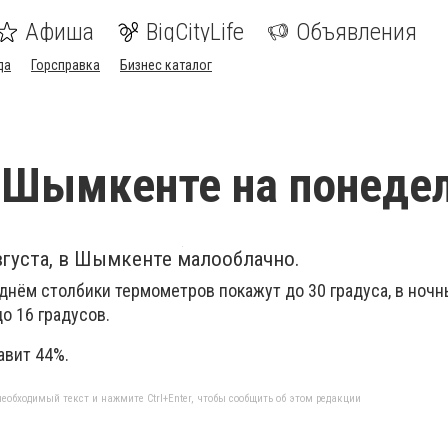
Афиша
BigCityLife
Объявления
да
Горсправка
Бизнес каталог
 Шымкенте на понеде
вгуста, в Шымкенте малооблачно.
 днём столбики термометров покажут до 30 градуса, в ноч
о 16 градусов.
авит 44%.
еобходимый текст и нажмите Ctrl+Enter, чтобы сообщить об этом редакции