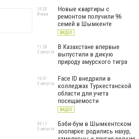
Новые квартиры с
10:20
Вчера
ремонтом получили 96
семей в Шымкенте
ВИДЕО
В Казахстане впервые
11:28
5 августа
выпустили в дикую
природу амурского тигра
Face ID внедрили в
10:31
5 августа
колледжах Туркестанской
области для учета
посещаемости
ВИДЕО
Бэби-бум в Шымкентском
09:17
5 августа
зоопарке: родились нахур,
хамелеоны и другие редкие