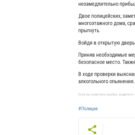
незамедлительно прибыл
Двое полицейских, заме
многоэтажного дома, ср
прыгнуть.
Войдя в открытую дверь
Приняв необходимые мер
безопасное место. Такж
В ходе проверки выясни
алкогольного опьянения.
Если вы заметили ошибку, выделите н
#Полиция