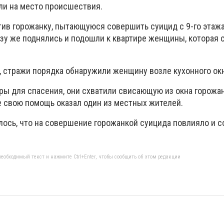
и на место происшествия.
тив горожанку, пытающуюся совершить суицид с 9-го этаж
азу же поднялись и подошли к квартире женщины, которая 
, стражи порядка обнаружили женщину возле кухонного окн
ы для спасения, они схватили свисающую из окна горожан
е свою помощь оказал один из местных жителей.
лось, что на совершение горожанкой суицида повлияло и 
еобходимый текст и нажмите Ctrl+Enter, чтобы сообщить об этом редакции