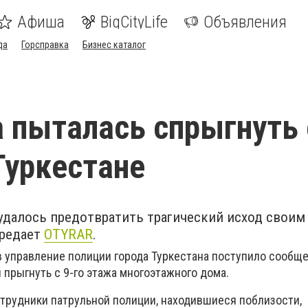
Афиша
BigCityLife
Объявления
да
Горсправка
Бизнес каталог
пыталась спрыгнуть 
Туркестане
удалось предотвратить трагический исход своим
ередает
OTYRAR
.
в управление полиции города Туркестана поступило сообще
прыгнуть с 9-го этажа многоэтажного дома.
трудники патрульной полиции, находившиеся поблизости,