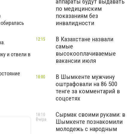
аппараты будут выдавать
по медицинским
показаниям без
а
инвалидности
собиралась
В Казахстане назвали
12:15
а.
самые
высокооплачиваемые
ку и отвели в
вакансии июля
состояние
В Шымкенте мужчину
10:00
оштрафовали на 86 500
тенге за комментарий в
соцсетях
Сырмак своими руками: в
18:10
Вчера
Шымкенте познакомили
молодежь с народным