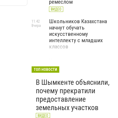
ремеслом
ВИДЕО
Школьников Казахстана
11:42
Вчера
начнут обучать
искусственному
интеллекту с младших
классов
Новые квартиры с
10:20
Вчера
ремонтом получили 96
ТОП НОВОСТИ
семей в Шымкенте
В Шымкенте объяснили,
ВИДЕО
почему прекратили
предоставление
земельных участков
ВИДЕО