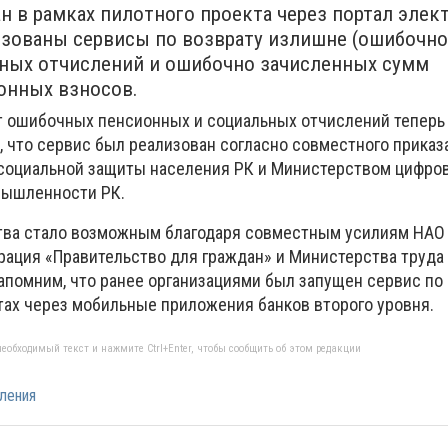
н в рамках пилотного проекта через портал элек
изованы сервисы по возврату излишне (ошибочно
ных отчислений и ошибочно зачисленных сумм
онных взносов.
ат ошибочных пенсионных и социальных отчислений тепер
, что сервис был реализован согласно совместного прика
социальной защиты населения РК и Министерством цифров
мышленности РК.
ва стало возможным благодаря совместным усилиям НАО
рация «Правительство для граждан» и Министерства труда
апомним, что ранее организациями был запущен сервис по
ах через мобильные приложения банков второго уровня.
еобходимый текст и нажмите Ctrl+Enter, чтобы сообщить об этом редакции
ления