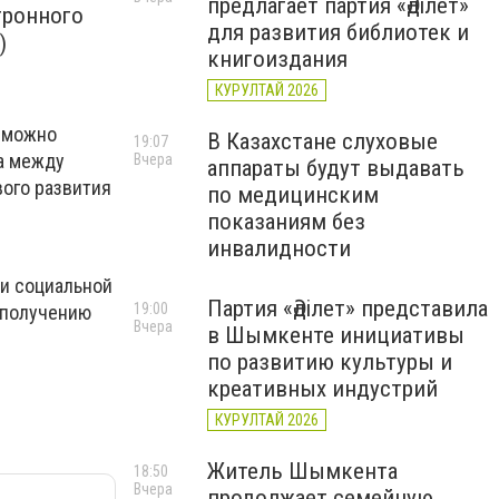
предлагает партия «Әділет»
тронного
для развития библиотек и
)
книгоиздания
КУРУЛТАЙ 2026
ь можно
В Казахстане слуховые
19:07
за между
Вчера
аппараты будут выдавать
ого развития
по медицинским
показаниям без
инвалидности
 и социальной
Партия «Әділет» представила
19:00
 получению
Вчера
в Шымкенте инициативы
по развитию культуры и
креативных индустрий
КУРУЛТАЙ 2026
Житель Шымкента
18:50
Вчера
продолжает семейную