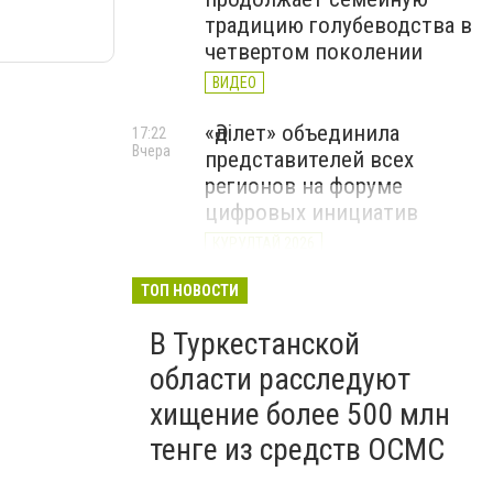
традицию голубеводства в
четвертом поколении
ВИДЕО
«Әділет» объединила
17:22
Вчера
представителей всех
регионов на форуме
цифровых инициатив
КУРУЛТАЙ 2026
В Казахстане назвали
ТОП НОВОСТИ
12:15
Вчера
самые
В Туркестанской
высокооплачиваемые
вакансии июля
области расследуют
хищение более 500 млн
тенге из средств ОСМС