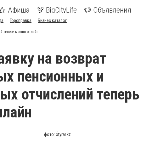
Афиша
BigCityLife
Объявления
да
Горсправка
Бизнес каталог
ий теперь можно онлайн
аявку на возврат
ых пенсионных и
ых отчислений теперь
нлайн
фото: otyrar.kz