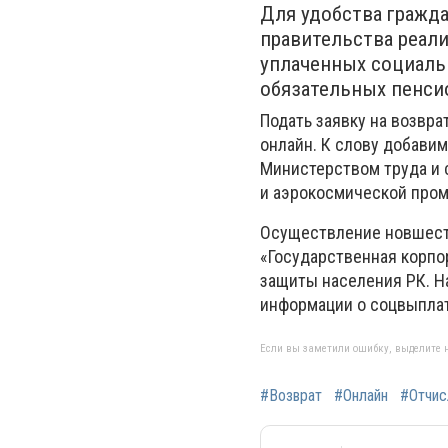
Для удобства гражда
правительства реал
уплаченных социаль
обязательных пенси
Подать заявку на возвр
онлайн. К слову добавим
Министерством труда и 
и аэрокосмической про
Осуществление новшест
«Государственная корпо
защиты населения РК. Н
информации о соцвыплат
Если вы заметили ошибку, выделите н
#Возврат
#Онлайн
#Отчис