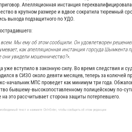
приговор. Апелляционная инстанция переквалифицировала
ество в крупном размере и вдвое сократила тюремный сро
ись выхода подзащитного по УДО.
пострадавшего:
 всем. Мы ему об этом сообщили. Он удовлетворен решени
оумевает, как апелляционная инстанция горсуда Шымкента п
е они увидели мошенничество?».
а уже вступило в законную силу. Во время следствия и су
одился в СИЗО около девяти месяцев, теперь за колючей п
кс-начальник МПС проведет как минимум три года. Обжало
ство бывшему-высокопоставленному полицейскому по-сут
е на это рассчитывает сторона защиты потерпевшего.
еобходимый текст и нажмите Ctrl+Enter, чтобы сообщить об этом редакции