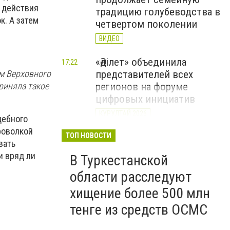
 действия
традицию голубеводства в
к. А затем
четвертом поколении
ВИДЕО
«Әділет» объединила
17:22
представителей всех
ем Верховного
регионов на форуме
риняла такое
цифровых инициатив
КУРУЛТАЙ 2026
дебного
роволкой
В Казахстане назвали
ТОП НОВОСТИ
12:15
вать
самые
и вряд ли
В Туркестанской
высокооплачиваемые
вакансии июля
области расследуют
хищение более 500 млн
тенге из средств ОСМС