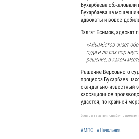
Бухарбаева обжаловали 
Бухарбаева на мошеннич
адвокаты и вовсе добил
Талгат Есимов, адвокат 
«Айымбетов знает обо
суда и до сих пор нед
решение, в каком мест
Решение Верховного суд
процесса Бухарбаев нах
скандально-известный э
кассационное производ
удастся, по крайней мер
Если вы заметили ошибку, выделите н
#МПС
#Начальник