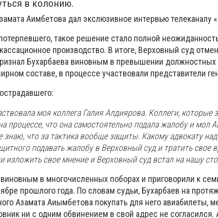
уться в колонию.
замата Аимбетова дал экслюзивное интервью телеканалу 
потерпевшего, такое решение стало полной неожиданност
кассационное производство. В итоге, Верховный суд отме
признал Бухарбаева виновным в превышении должностных
ирном составе, в процессе участвовали представители ге
пострадавшего:
аствовала моя коллега Галия Алдиярова. Коллеги, которые
на процессе, что она самостоятельно подала жалобу и мол 
не знаю, что за тактика вообще защиты. Какому адвокату над
щитного подавать жалобу в Верховный суд и тратить свое в
и изложить свое мнение и Верховный суд встал на нашу сто
 виновным в многочисленных поборах и приговорили к сем
ябре прошлого года. По словам судьи, Бухарбаев на протя
ого Азамата Аиымбетова покупать для него авиабилеты, ме
овник ни с одним обвинением в свой адрес не согласился.