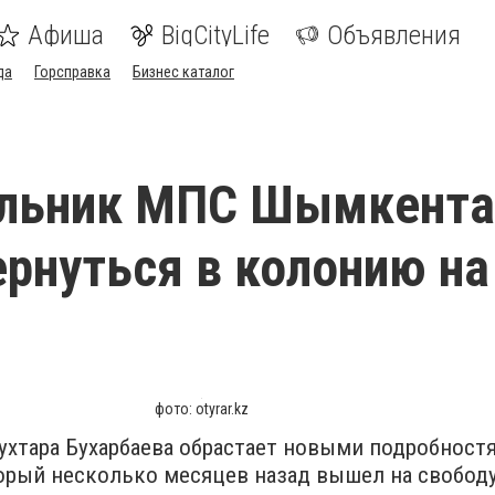
Афиша
BigCityLife
Объявления
да
Горсправка
Бизнес каталог
альник МПС Шымкента
рнуться в колонию на
фото: otyrar.kz
ухтара Бухарбаева обрастает новыми подробностя
орый несколько месяцев назад вышел на свободу