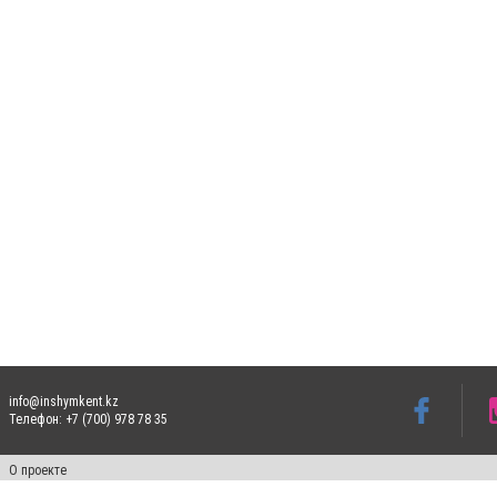
info@inshymkent.kz
Телефон: +7 (700) 978 78 35
О проекте