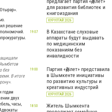
предлагает партия «Әділет»
для развития библиотек и
«Отырар».
книгоиздания
ью.
КУРУЛТАЙ 2026
нил решение
В Казахстане слуховые
 полномочий.
19:07
аппараты будут выдавать
нпрокуратуры.
по медицинским
показаниям без
инвалидности
 защищали
Айымбетов
Партия «Әділет» представила
о без
19:00
в Шымкенте инициативы
ремя. В итоге
по развитию культуры и
рону».
креативных индустрий
и годам
КУРУЛТАЙ 2026
жении двух
бель, часы,
Житель Шымкента
18:50
 Адвокаты
продолжает семейную