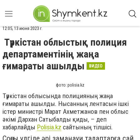
12:05, 13 июня 2023 г.
Түркістан облыстық полиция
департаментінің жаңа
ғимараты ашылды
ВИДЕО
фото: polisia.kz
Түркістан облысында полицияның жаңа
ғимараты ашылды. Нысанның лентасын ішкі
істер министрі Марат Ахметжанов пен облыс
әкімі Дархан Сатыбалды қиды, – деп
хабарлайды
Polisia.kz
сайтының тілшісі.
Соңғы үлгіде әрі заманауи талаптарға сай