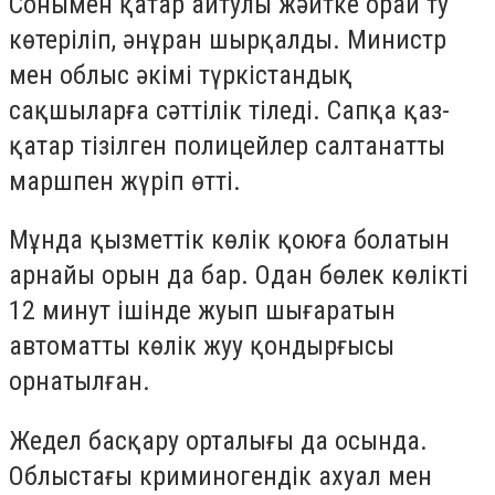
Сонымен қатар айтулы жәйтке орай ту
көтеріліп, әнұран шырқалды. Министр
мен облыс әкімі түркістандық
сақшыларға сәттілік тіледі. Сапқа қаз-
қатар тізілген полицейлер салтанатты
маршпен жүріп өтті.
Мұнда қызметтік көлік қоюға болатын
арнайы орын да бар. Одан бөлек көлікті
12 минут ішінде жуып шығаратын
автоматты көлік жуу қондырғысы
орнатылған.
Жедел басқару орталығы да осында.
Облыстағы криминогендік ахуал мен