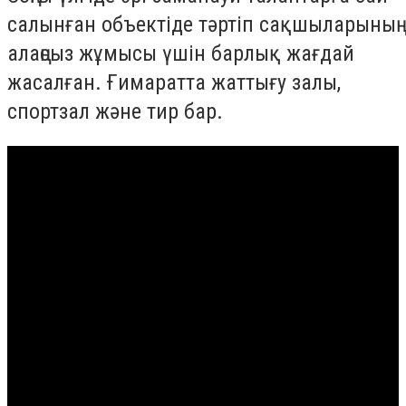
салынған объектіде тәртіп сақшыларының
алаңсыз жұмысы үшін барлық жағдай
жасалған. Ғимаратта жаттығу залы,
спортзал және тир бар.