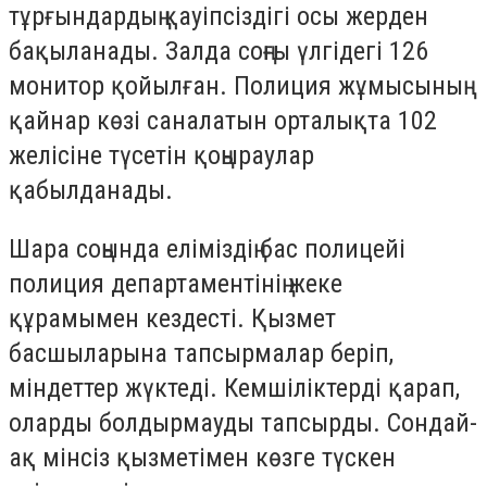
тұрғындардың қауіпсіздігі осы жерден
бақыланады. Залда соңғы үлгідегі 126
монитор қойылған. Полиция жұмысының
қайнар көзі саналатын орталықта 102
желісіне түсетін қоңыраулар
қабылданады.
Шара соңында еліміздің бас полицейі
полиция департаментінің жеке
құрамымен кездесті. Қызмет
басшыларына тапсырмалар беріп,
міндеттер жүктеді. Кемшіліктерді қарап,
оларды болдырмауды тапсырды. Сондай-
ақ мінсіз қызметімен көзге түскен