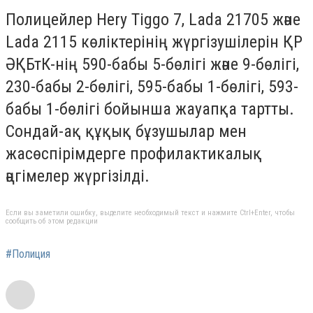
Полицейлер Hery Tiggo 7, Lada 21705 және
Lada 2115 көліктерінің жүргізушілерін ҚР
ӘҚБтК-нің 590-бабы 5-бөлігі және 9-бөлігі,
230-бабы 2-бөлігі, 595-бабы 1-бөлігі, 593-
бабы 1-бөлігі бойынша жауапқа тартты.
Сондай-ақ құқық бұзушылар мен
жасөспірімдерге профилактикалық
әңгімелер жүргізілді.
Если вы заметили ошибку, выделите необходимый текст и нажмите Ctrl+Enter, чтобы
сообщить об этом редакции
#Полиция