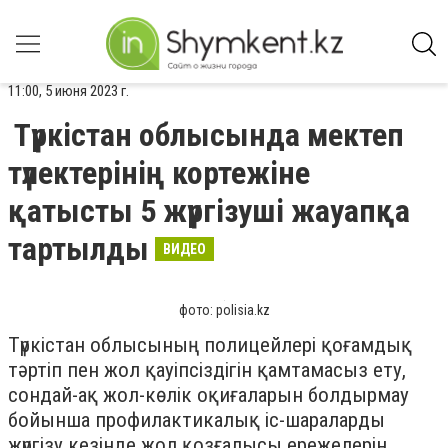
11:00, 5 июня 2023 г.
Түркістан облысында мектеп
түлектерінің кортежіне
қатысты 5 жүргізуші жауапқа
тартылды
ВИДЕО
фото: polisia.kz
Түркістан облысының полицейлері қоғамдық
тәртіп пен жол қауіпсіздігін қамтамасыз ету,
сондай-ақ жол-көлік оқиғаларын болдырмау
бойынша профилактикалық іс-шараларды
жүргізу кезінде жол қозғалысы ережелерін