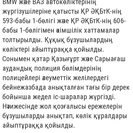
BMW және ВАЗ автокөліктерінің
жүргізушілеріне қатысты ҚР ӘҚБтК-нің
593-бабы 1-бөлігі және ҚР ӘҚБтК-нің 606-
бабы 1-бөлігімен әкімшілік хаттамалар
толтырылды. Құқық бұзушылардың
көліктері айыптұраққа қойылды.
Сонымен қатар Қазығұрт және Сарыағаш
аудандық полиция бөлімдерінің
полицейлері әлеуметтік желілердегі
бейнежазбада анықталған тағы бір дерек
бойынша жедел іс-шаралар жүргізді.
Нәтижесінде жол қозғалысы ережелерін
бұзушыларды анықтап, көлік құралдары
айыптұраққа қойылды.