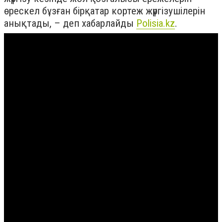
өрескел бұзған бірқатар кортеж жүргізушілерін
анықтады, – деп хабарлайды
Polisia.kz
.