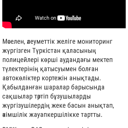
Мәселен, әлеуметтік желіге мониторинг
жүргізген Түркістан қаласының
полицейлері көрші аудандағы мектеп
түлектерінің қатысуымен болған
автокөліктер кортежін анықтады.
Қабылданған шаралар барысында
сақшылар тәртіп бұзушыларды
жүргізушілердің жеке басын анықтап,
әкімшілік жауапкершілікке тартты.