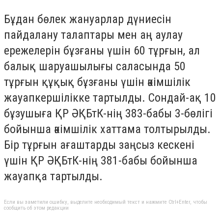
Бұдан бөлек жануарлар дүниесін
пайдалану талаптары мен аң аулау
ережелерін бұзғаны үшін 60 тұрғын, ал
балық шаруашылығы саласында 50
тұрғын құқық бұзғаны үшін әкімшілік
жауапкершілікке тартылды. Сондай-ақ 10
бұзушыға ҚР ӘҚБтК-нің 383-бабы 3-бөлігі
бойынша әкімшілік хаттама толтырылды.
Бір тұрғын ағаштарды заңсыз кескені
үшін ҚР ӘҚБтК-нің 381-бабы бойынша
жауапқа тартылды.
Если вы заметили ошибку, выделите необходимый текст и нажмите Ctrl+Enter, чтобы
сообщить об этом редакции