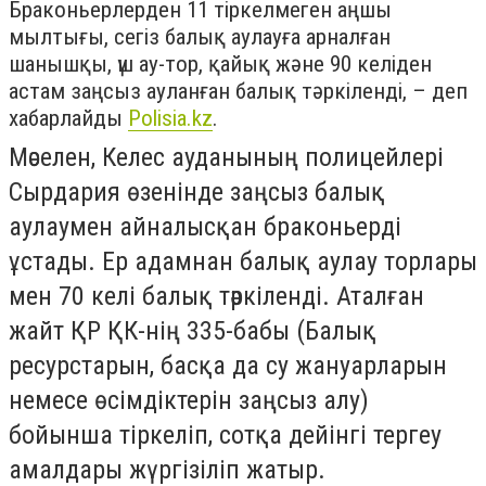
Браконьерлерден 11 тіркелмеген аңшы
мылтығы, сегіз балық аулауға арналған
шанышқы, үш ау-тор, қайық және 90 келіден
астам заңсыз ауланған балық тәркіленді, – деп
хабарлайды
Polisia.kz
.
Мәселен, Келес ауданының полицейлері
Сырдария өзенінде заңсыз балық
аулаумен айналысқан браконьерді
ұстады. Ер адамнан балық аулау торлары
мен 70 келі балық тәркіленді. Аталған
жайт ҚР ҚК-нің 335-бабы (Балық
ресурстарын, басқа да су жануарларын
немесе өсiмдiктерін заңсыз алу)
бойынша тіркеліп, сотқа дейінгі тергеу
амалдары жүргізіліп жатыр.