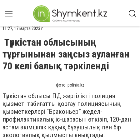
11:27, 17 марта 2023 г.
Түркістан облысының
тұрғынынан заңсыз ауланған
70 келі балық тәркіленді
фото: polisia.kz
Түркістан облысы ПД жергілікті полиция
қызметі табиғатты қорғау полициясының
қызметкерлері “Браконьер” жедел-
профилактикалық іс-шарасын өткізіп, 120-дан
астам әкімшілік құқық бұзушылық пен бір
экологиялық қылмысты анықтады.