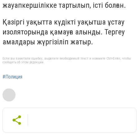
жауапкершілікке тартылып, істі болған.
Қазіргі уақытта күдікті уақытша ұстау
изоляторында қамауға алынды. Тергеу
амалдары жүргізіліп жатыр.
Если вы заметили ошибку, выделите необходимый текст и нажмите Ctrl+Enter, чтобы
сообщить об этом редакции
#Полиция