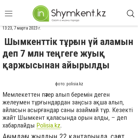
13:23, 7 марта 2023 г.
Шымкенттік тұрғын үй аламын
деп 7 млн теңгеге жуық
қаржысынан айырылды
фото: polisia.kz
Мемлекеттен пәтер алып беремін деген
желеумен тұрғындардан заңсыз ақша алып,
айласын асырғандар саны азаймай тұр. Кезекті
жайт Шымкент қаласында орын алды
, – деп
хабарлайды
Polisia.kz
.
Ағымдағы жылдың 22 қаңтарында, сағат