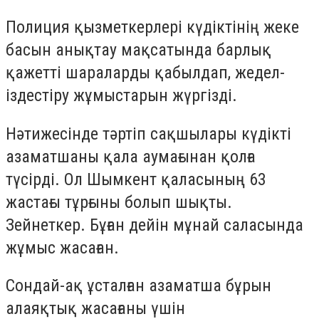
Полиция қызметкерлері күдіктінің жеке
басын анықтау мақсатында барлық
қажетті шараларды қабылдап, жедел-
іздестіру жұмыстарын жүргізді.
Нәтижесінде тәртіп сақшылары күдікті
азаматшаны қала аумағынан қолға
түсірді. Ол Шымкент қаласының 63
жастағы тұрғыны болып шықты.
Зейнеткер. Бұған дейін мұнай саласында
жұмыс жасаған.
Сондай-ақ ұсталған азаматша бұрын
алаяқтық жасағаны үшін