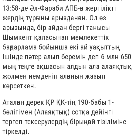
13:58-де Әл-Фараби АПБ-ға жергілікті
жердің тұрғыны арызданған. Ол өз
арызында, бір айдан бергі танысы
Шымкент қаласынан мемлекеттік
бағдарлама бойынша екі ай уақыттың
ішінде пәтер алып беремін деп 6 млн 650
мың теңге ақшасын алдын ала алаяқтық
жолмен иемденіп алғанын жазып
көрсеткен.
Аталған дерек ҚР ҚК-тің 190-бабы 1-
бөлігімен (Алаяқтық) сотқа дейінгі
тергеп-тексерулердің бірыңғай тізіліміне
тіркелді.