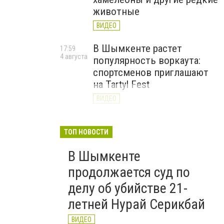
животные
ВИДЕО
В Шымкенте растет
17:59
4 августа
популярность воркаута:
спортсменов приглашают
на Tartyl Fest
ВИДЕО
Туркестанская область
13:10
4 августа
начала подготовку к
ТОП НОВОСТИ
отопительному сезону
В Шымкенте
2026–2027
продолжается суд по
ВИДЕО
делу об убийстве 21-
летней Нурай Серикбай
ВИДЕО