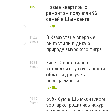
Новые квартиры с
10:20
ремонтом получили 96
семей в Шымкенте
ВИДЕО
В Казахстане впервые
11:28
Вчера
выпустили в дикую
природу амурского тигра
Face ID внедрили в
10:31
Вчера
колледжах Туркестанской
области для учета
посещаемости
ВИДЕО
Бэби-бум в Шымкентском
09:17
Вчера
зоопарке: родились нахур,
хамелеоны и другие редкие