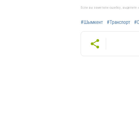
Если вы заметили ошибку, выделите н
#Шымкент
#Транспорт
#О