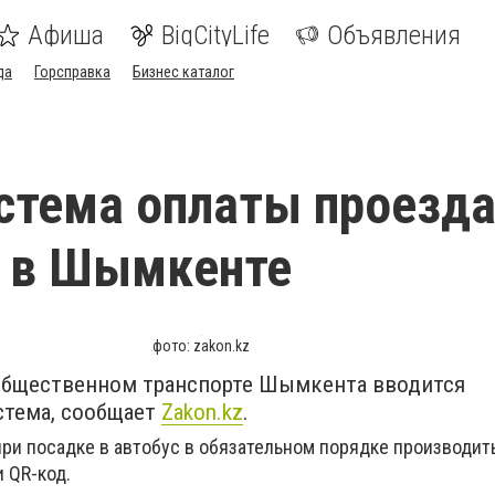
Афиша
BigCityLife
Объявления
да
Горсправка
Бизнес каталог
стема оплаты проезд
я в Шымкенте
фото: zakon.kz
в общественном транспорте Шымкента вводится
стема, сообщает
Zakon.kz
.
при посадке в автобус в обязательном порядке производит
 QR-код.