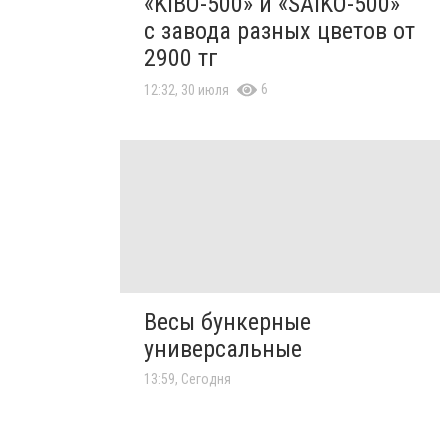
«KIBO-500» и «SAIKO-500»
с завода разных цветов от
2900 тг
6
12:32, 30 июля
Весы бункерные
универсальные
13:59, Сегодня