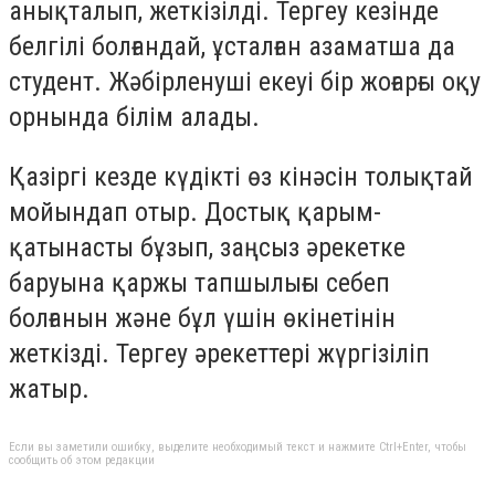
анықталып, жеткізілді. Тергеу кезінде
белгілі болғандай, ұсталған азаматша да
студент. Жәбірленуші екеуі бір жоғарғы оқу
орнында білім алады.
Қазіргі кезде күдікті өз кінәсін толықтай
мойындап отыр. Достық қарым-
қатынасты бұзып, заңсыз әрекетке
баруына қаржы тапшылығы себеп
болғанын және бұл үшін өкінетінін
жеткізді. Тергеу әрекеттері жүргізіліп
жатыр.
Если вы заметили ошибку, выделите необходимый текст и нажмите Ctrl+Enter, чтобы
сообщить об этом редакции