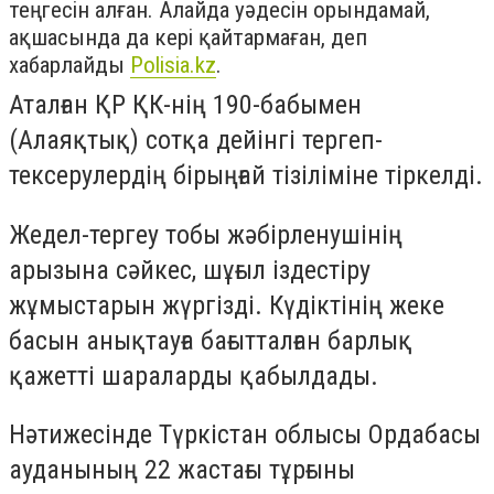
теңгесін алған. Алайда уәдесін орындамай,
ақшасында да кері қайтармаған
, деп
хабарлайды
Polisia.kz
.
Аталған ҚР ҚК-нің 190-бабымен
(Алаяқтық) сотқа дейінгі тергеп-
тексерулердің бірыңғай тізіліміне тіркелді.
Жедел-тергеу тобы жәбірленушінің
арызына сәйкес, шұғыл іздестіру
жұмыстарын жүргізді. Күдіктінің жеке
басын анықтауға бағытталған барлық
қажетті шараларды қабылдады.
Нәтижесінде Түркістан облысы Ордабасы
ауданының 22 жастағы тұрғыны