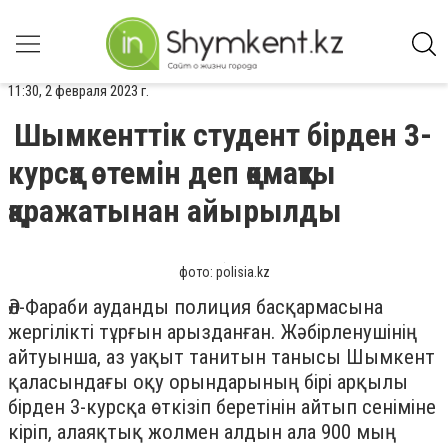
11:30, 2 февраля 2023 г.
Шымкенттік студент бірден 3-
курсқа өтемін деп қомақты
қаражатынан айырылды
фото: polisia.kz
Әл-Фараби ауданды полиция басқармасына
жергілікті тұрғын арызданған. Жәбірленушінің
айтуынша, аз уақыт танитын танысы Шымкент
қаласындағы оқу орындарының бірі арқылы
бірден 3-курсқа өткізіп беретінін айтып сеніміне
кіріп, алаяқтық жолмен алдын ала 900 мың