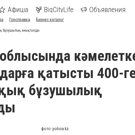
Афиша
BigCityLife
Объявления
да
Горсправка
Бизнес каталог
қық бұзушылық анықталды
н облысында кәмелетк
дарға қатысты 400-г
қық бұзушылық
ды
фото: polisia.kz