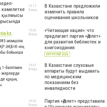
жедел-
В Казахстане предложили
19:17
– кәмелетке
Вчера
изменить правила
тар қылмысы
оценивания школьников
барысында
«Читающая нация»: что
19:09
isia.kz
.
Вчера
предлагает партия «Әділет»
385 әкімшілік
для развития библиотек и
 ҚР ӘҚБтК-нің
книгоиздания
бабы бойынша
КУРУЛТАЙ 2026
В Казахстане слуховые
19:07
 1-бөлігімен
Вчера
аппараты будут выдавать
ыс жерлерде
по медицинским
нде құқық
показаниям без
ы.
инвалидности
Партия «Әділет» представила
19:00
Вчера
в Шымкенте инициативы