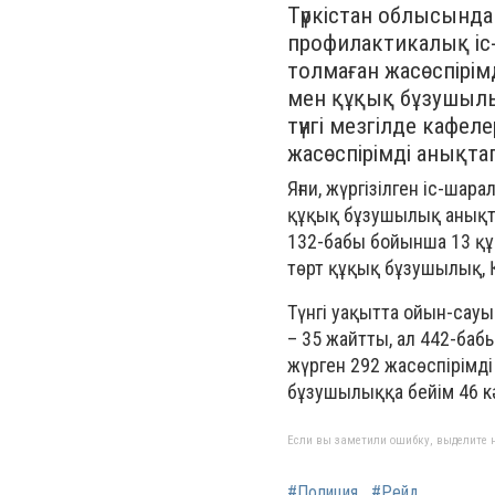
Түркістан облысында
профилактикалық іс-
толмаған жасөспірім
мен құқық бұзушылы
түнгі мезгілде кафел
жасөспірімді анықта
Яғни, жүргізілген іс-ша
құқық бұзушылық анықта
132-бабы бойынша 13 құ
төрт құқық бұзушылық, 
Түнгі уақытта ойын-сау
– 35 жайтты, ал 442-бабы
жүрген 292 жасөспірімді
бұзушылыққа бейім 46 к
Если вы заметили ошибку, выделите н
#Полиция
#Рейд