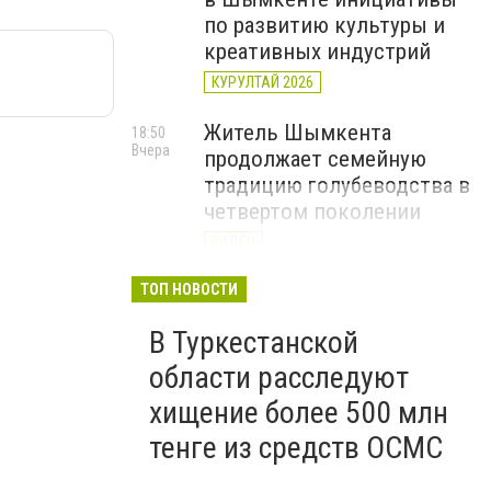
по развитию культуры и
креативных индустрий
КУРУЛТАЙ 2026
Житель Шымкента
18:50
Вчера
продолжает семейную
традицию голубеводства в
четвертом поколении
ВИДЕО
«Әділет» объединила
ТОП НОВОСТИ
17:22
Вчера
представителей всех
В Туркестанской
регионов на форуме
цифровых инициатив
области расследуют
КУРУЛТАЙ 2026
хищение более 500 млн
тенге из средств ОСМС