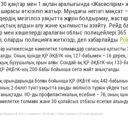
 30 қаңтар мен 1 ақпан аралығында «Жасөспірім» 
шарасы өткізіліп жатыр. Мұндағы негізгі мақсат 
дердің мезгілсіз уақытта жүруін болдырмау, жас
қтың алдын алу және қылмысты азайту. Рейд 
ер мен көшелерді аралаған облыс полицейлері 365
п, оларды полицияға жеткізді, деп хабарлайды
Pol
ралар нәтижесінде кәмелетке толмағандар саласына қатысты 
лды. Оның ішінде ҚР ӘҚБтК-нің 127-бабымен – 16 дерек,
қық бұзушылық орын алған. Сондай-ақ ҚР ӘҚБтК-нің 133-
ҚР ӘҚБтК-нің 200-бабы бойынша сегіз жайт анықталды.
ық орындарында болған бойынща ҚР ӘҚБтК-нің 442-бабының
ның 2-бөлігі түнгі уақытта заңды өкілінсіз тұрғын үйден т
 анықтады. ІІО-ды профилактикалық есебіне – 76, оның іші
әмелетке толмаған және 30 қолайсыз отбасы есепке алынд
еобходимый текст и нажмите Ctrl+Enter, чтобы сообщить об этом редакции