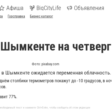
Афиша
BigCityLife
Объявления
да
Горсправка
Бизнес каталог
 Шымкенте на четверг
Фото: pixabay.com
я, в Шымкенте ожидается переменная облачность.
 днём столбики термометров покажут до -10 градусов, в н
сов.
авит 77%.
еобходимый текст и нажмите Ctrl+Enter, чтобы сообщить об этом редакции