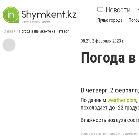
Новости
Пульс города
Пого
Главная
Погода в Шымкенте на четверг
08:21, 2 февраля 2023 г.
Погода в
В четверг, 2 феврал
По данным
weather.com
,
похолодает до -22 граду
Влажность воздуха сост
Если вы заметили ошибку, выделите н