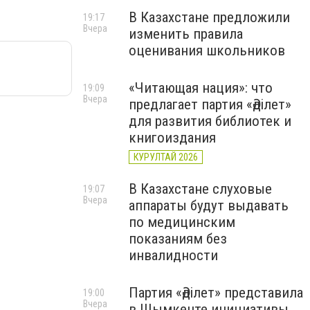
В Казахстане предложили
19:17
Вчера
изменить правила
оценивания школьников
«Читающая нация»: что
19:09
Вчера
предлагает партия «Әділет»
для развития библиотек и
книгоиздания
КУРУЛТАЙ 2026
В Казахстане слуховые
19:07
Вчера
аппараты будут выдавать
по медицинским
показаниям без
инвалидности
Партия «Әділет» представила
19:00
Вчера
в Шымкенте инициативы