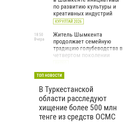
по развитию культуры и
креативных индустрий
КУРУЛТАЙ 2026
Житель Шымкента
18:50
Вчера
продолжает семейную
традицию голубеводства в
четвертом поколении
ВИДЕО
«Әділет» объединила
ТОП НОВОСТИ
17:22
Вчера
представителей всех
В Туркестанской
регионов на форуме
цифровых инициатив
области расследуют
КУРУЛТАЙ 2026
хищение более 500 млн
тенге из средств ОСМС