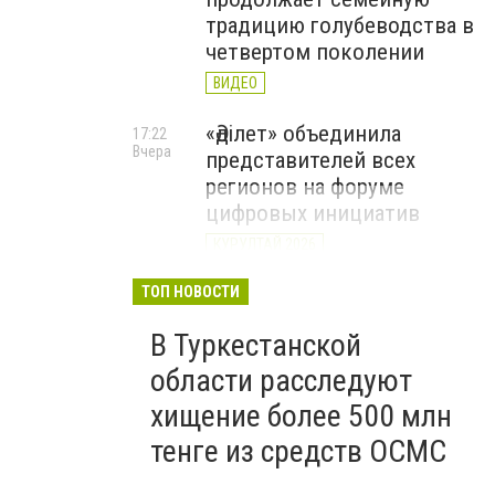
традицию голубеводства в
четвертом поколении
ВИДЕО
«Әділет» объединила
17:22
Вчера
представителей всех
регионов на форуме
цифровых инициатив
КУРУЛТАЙ 2026
В Казахстане назвали
ТОП НОВОСТИ
12:15
Вчера
самые
В Туркестанской
высокооплачиваемые
вакансии июля
области расследуют
хищение более 500 млн
тенге из средств ОСМС