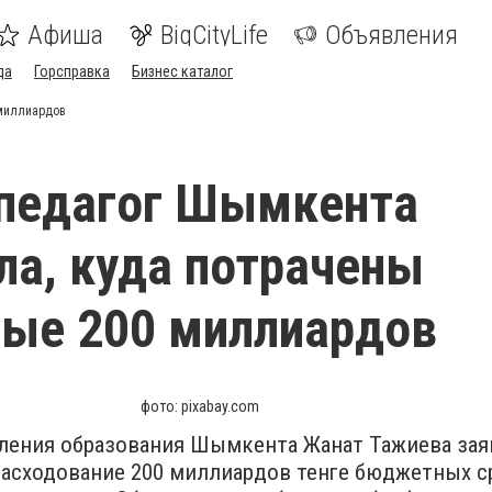
Афиша
BigCityLife
Объявления
да
Горсправка
Бизнес каталог
 миллиардов
 педагог Шымкента
ла, куда потрачены
ые 200 миллиардов
фото: pixabay.com
ления образования Шымкента Жанат Тажиева заяв
расходование 200 миллиардов тенге бюджетных с