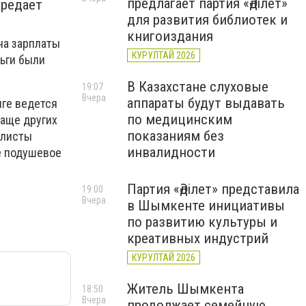
предлагает партия «Әділет»
ередает
для развития библиотек и
книгоиздания
на зарплаты
КУРУЛТАЙ 2026
ьги были
В Казахстане слуховые
19:07
Вчера
аппараты будут выдавать
нге ведется
по медицинским
чаще других
показаниям без
алисты
инвалидности
е подушевое
Партия «Әділет» представила
19:00
Вчера
в Шымкенте инициативы
по развитию культуры и
креативных индустрий
КУРУЛТАЙ 2026
Житель Шымкента
18:50
Вчера
продолжает семейную