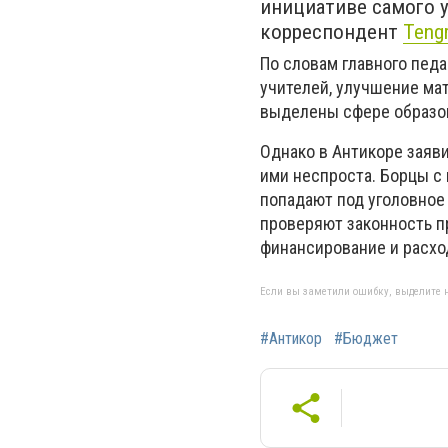
инициативе самого у
корреспондент
Teng
По словам главного пед
учителей, улучшение ма
выделены сфере образов
Однако в Антикоре заяв
ими неспроста. Борцы с
попадают под уголовное
проверяют законность п
финансирование и расхо
Если вы заметили ошибку, выделите н
#Антикор
#Бюджет