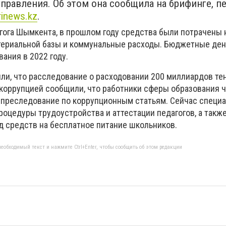
правления. Об этом она сообщила на брифинге, п
rinews.kz
.
агога Шымкента, в прошлом году средства были потрачены 
териальной базы и коммунальные расходы. Бюджетные ден
ания в 2022 году.
или, что расследование о расходовании 200 миллиардов те
 коррупцией сообщили, что работники сферы образования 
 преследование по коррупционным статьям. Сейчас специ
роцедуры трудоустройства и аттестации педагогов, а такж
д средств на бесплатное питание школьников.
еобходимый текст и нажмите Ctrl+Enter, чтобы сообщить об этом редакции