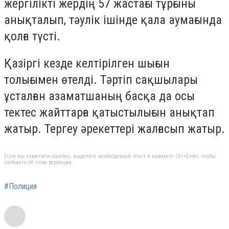
жергілікті жердің 57 жастағы тұрғыны
анықталып, тәулік ішінде қала аумағында
қолға түсті.
Қазіргі кезде келтірілген шығын
толығымен өтелді. Тәртіп сақшылары
ұсталған азаматшаның басқа да осы
тектес жайттарға қатыстылығын анықтап
жатыр. Тергеу әрекеттері жалғасып жатыр.
Если вы заметили ошибку, выделите необходимый текст и нажмите Ctrl+Enter, чтобы
сообщить об этом редакции
#Полиция