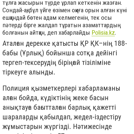
тұлға жасырын түрде ұрлап кеткенін жазған.
Сондай-ақ, бұл үйге өзімен оқиға орын алған күні
ешқандай бөтен адам келмегенін, тек осы
пәтерді бірге жалдап тұратын азаматтардың
болғанын айтқан
, деп хабарлайды
Polisia.kz
.
Аталған дерекке қатысты ҚР ҚК–нің 188-
бабы (Ұрлық) бойынша сотқа дейінгі
тергеп-тексерудің біріңғай тізіліміне
тіркеуге алынды.
Полиция қызметкерлері хабарламаны
алған бойда, күдіктінің жеке басын
анықтауға бағытталған барлық қажетті
шараларды қабылдап, жедел-іздестіру
жұмыстарын жүргізді. Нәтижесінде