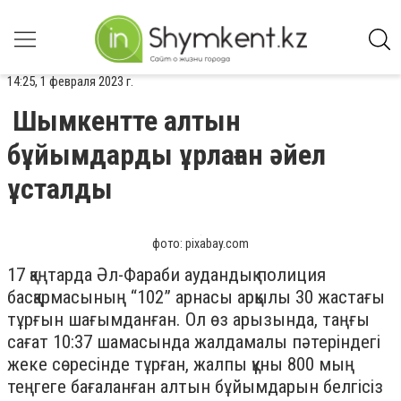
14:25, 1 февраля 2023 г.
Шымкентте алтын
бұйымдарды ұрлаған әйел
ұсталды
фото: pixabay.com
17 қаңтарда Әл-Фараби аудандық полиция
басқармасының “102” арнасы арқылы 30 жастағы
тұрғын шағымданған. Ол өз арызында, таңғы
сағат 10:37 шамасында жалдамалы пәтеріндегі
жеке сөресінде тұрған, жалпы құны 800 мың
теңгеге бағаланған алтын бұйымдарын белгісіз