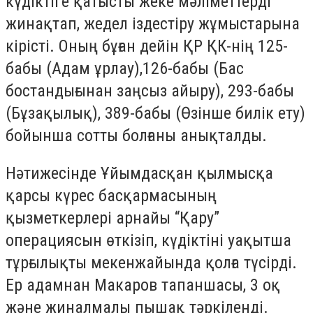
күдіктіге қатысты жеке мәліметтерді
жинақтап, жедел іздестіру жұмыстарына
кірісті. Оның бұған дейін ҚР ҚК-нің 125-
бабы (Адам ұрлау),126-бабы (Бас
бостандығынан заңсыз айыру), 293-бабы
(Бұзақылық), 389-бабы (Өзінше билік ету)
бойынша сотты болғаны анықталды.
Нәтижесінде Ұйымдасқан қылмысқа
қарсы күрес басқармасының
қызметкерлері арнайы “Қару”
операциясын өткізіп, күдіктіні уақытша
тұрғылықты мекенжайында қолға түсірді.
Ер адамнан Макаров тапаншасы, 3 оқ
және жиналмалы пышақ тәркіленді.