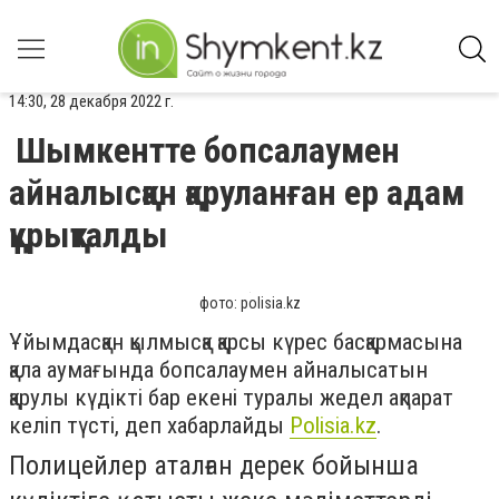
14:30, 28 декабря 2022 г.
Шымкентте бопсалаумен
айналысқан қаруланған ер адам
құрықталды
фото: polisia.kz
Ұйымдасқан қылмысқа қарсы күрес басқармасына
қала аумағында бопсалаумен айналысатын
қарулы күдікті бар екені туралы жедел ақпарат
келіп түсті,
деп хабарлайды
Polisia.kz
.
Полицейлер аталған дерек бойынша