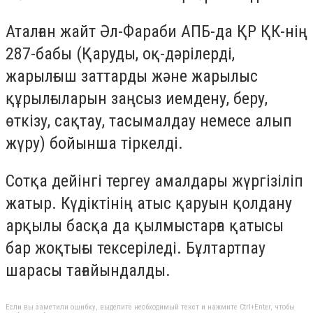
Аталған жайт Әл-Фараби АПБ-да ҚР ҚК-нің
287-бабы (Қаруды, оқ-дәрiлердi,
жарылғыш заттарды және жарылыс
құрылғыларын заңсыз иемдену, беру,
өткiзу, сақтау, тасымалдау немесе алып
жүру) бойынша тіркелді.
Сотқа дейінгі тергеу амалдары жүргізіліп
жатыр. Күдіктінің атыс қаруын қолдану
арқылы басқа да қылмыстарға қатысы
бар жоқтығы тексеріледі. Бұлтартпау
шарасы тағайындалды.
Если вы заметили ошибку, выделите необходимый текст и нажмите Ctrl+Enter, чтобы