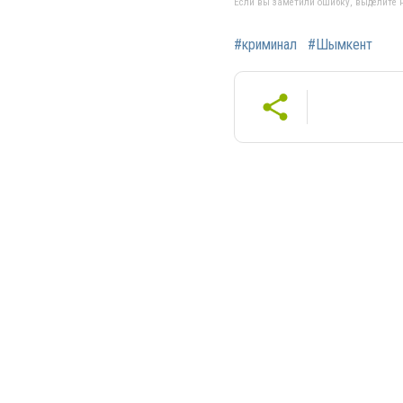
Если вы заметили ошибку, выделите н
#криминал
#Шымкент