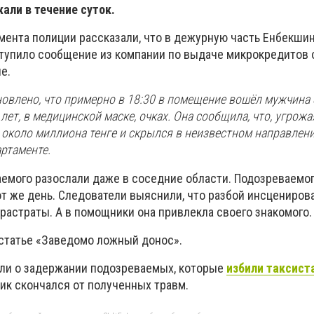
али в течение суток.
мента полиции рассказали, что в дежурную часть Енбекши
тупило сообщение из компании по выдаче микрокредитов о
е.
новлено, что примерно в 18:30 в помещение вошёл мужчина
лет, в медицинской маске, очках. Она сообщила, что, угрож
 около миллиона тенге и скрылся в неизвестном направлении
ртаменте.
емого разослали даже в соседние области. Подозреваемо
от же день. Следователи выяснили, что разбой инсцениров
растраты. А в помощники она привлекла своего знакомого.
 статье «Заведомо ложный донос».
ли о задержании подозреваемых, которые
избили таксист
чик скончался от полученных травм.