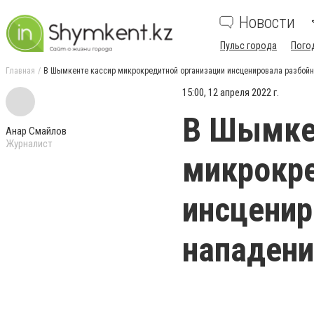
Новости
Пульс города
Пого
Главная
В Шымкенте кассир микрокредитной организации инсценировала разбойн
15:00, 12 апреля 2022 г.
В Шымке
Анар Смайлов
Журналист
микрокре
инсценир
нападени