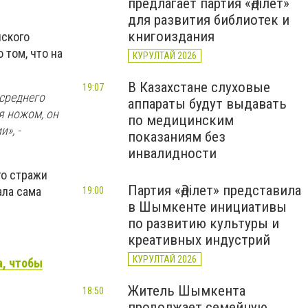
предлагает партия «Әділет»
для развития библиотек и
книгоиздания
нского
 том, что на
КУРУЛТАЙ 2026
В Казахстане слуховые
19:07
 среднего
аппараты будут выдавать
ая ножом, он
по медицинским
», -
показаниям без
инвалидности
го стражи
Партия «Әділет» представила
ала сама
19:00
в Шымкенте инициативы
по развитию культуры и
креативных индустрий
КУРУЛТАЙ 2026
а, чтобы
Житель Шымкента
18:50
продолжает семейную