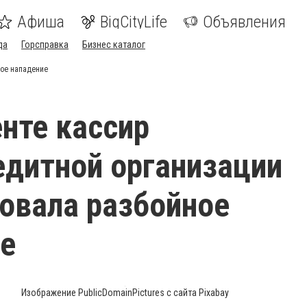
Афиша
BigCityLife
Объявления
да
Горсправка
Бизнес каталог
ое нападение
нте кассир
дитной организации
овала разбойное
е
Изображение PublicDomainPictures с сайта Pixabay