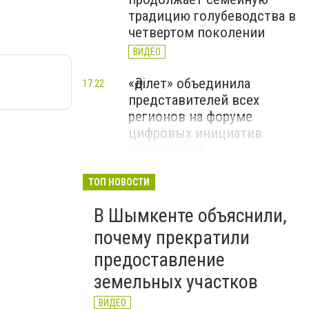
традицию голубеводства в
четвертом поколении
ВИДЕО
«Әділет» объединила
17:22
представителей всех
регионов на форуме
цифровых инициатив
КУРУЛТАЙ 2026
В Казахстане назвали
ТОП НОВОСТИ
12:15
самые
В Шымкенте объяснили,
высокооплачиваемые
вакансии июля
почему прекратили
предоставление
земельных участков
ВИДЕО