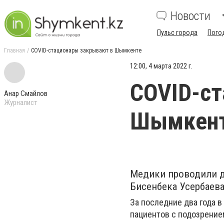
Новости
Пульс города
Пого
Главная
COVID-стационары закрывают в Шымкенте
12:00, 4 марта 2022 г.
COVID-с
Анар Смайлов
Журналист
Шымкен
Медики проводили д
Бисенбека Усербаева
За последние два года 
пациентов с подозрение