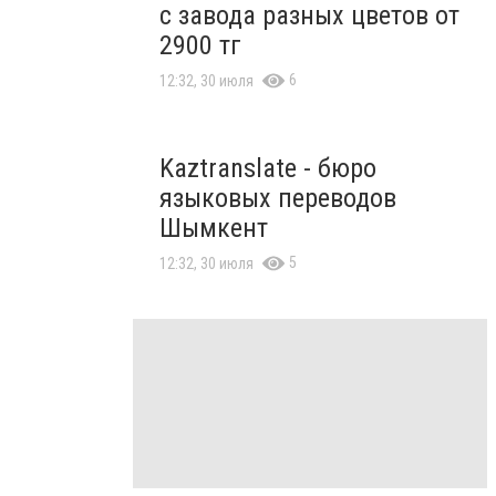
с завода разных цветов от
2900 тг
6
12:32, 30 июля
Kaztranslate - бюро
языковых переводов
Шымкент
5
12:32, 30 июля