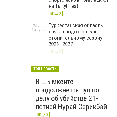
на Tartyl Fest
ВИДЕО
Туркестанская область
13:10
4 августа
начала подготовку к
отопительному сезону
2026–2027
ВИДЕО
На Шымкент и
10:19
4 августа
Туркестанскую область
ТОП НОВОСТИ
надвигаются ливни, град и
В Шымкенте
шквал
продолжается суд по
делу об убийстве 21-
летней Нурай Серикбай
ВИДЕО