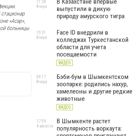
В Казахстане впервые
11:28
фекции.
Вчера
выпустили в дикую
 стационар
природу амурского тигра
оне «Асар»,
ной больницы
Face ID внедрили в
10:31
Вчера
колледжах Туркестанской
области для учета
посещаемости
ВИДЕО
Бэби-бум в Шымкентском
09:17
Вчера
зоопарке: родились нахур,
хамелеоны и другие редкие
животные
ВИДЕО
В Шымкенте растет
17:59
4 августа
популярность воркаута:
спортсменов приглашают